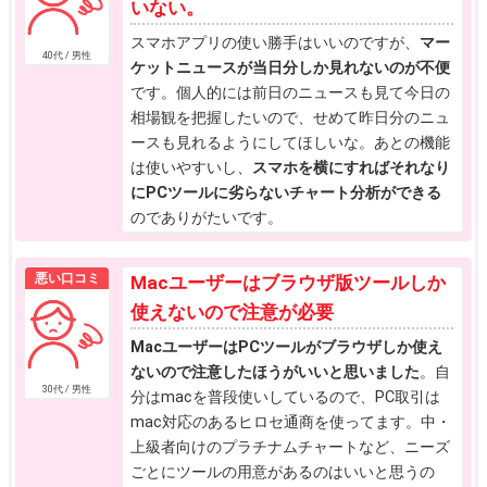
いない。
スマホアプリの使い勝手はいいのですが、
マー
40代 / 男性
ケットニュースが当日分しか見れないのが不便
です。個人的には前日のニュースも見て今日の
相場観を把握したいので、せめて昨日分のニュ
ースも見れるようにしてほしいな。あとの機能
は使いやすいし、
スマホを横にすればそれなり
にPCツールに劣らないチャート分析ができる
のでありがたいです。
悪い口コミ
Macユーザーはブラウザ版ツールしか
使えないので注意が必要
MacユーザーはPCツールがブラウザしか使え
ないので注意したほうがいいと思いました
。自
30代 / 男性
分はmacを普段使いしているので、PC取引は
mac対応のあるヒロセ通商を使ってます。中・
上級者向けのプラチナムチャートなど、ニーズ
ごとにツールの用意があるのはいいと思うの