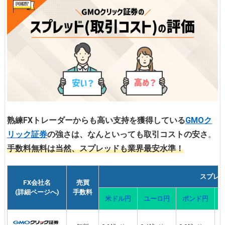
熟練FXトレーダーからも高い支持を獲得している
GMOク
リック証券
の強さは、なんといっても取引コストの安さ
。
手数料無料は当然、スプレッドも業界最安水準！
スプレ
FX会社名
売買
(詳細ページへ)
手数料
米ドル円
ユーロ円
ポンド円