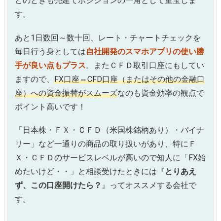
どのときも売建てポジションの一角として重宝しま
す。
あと1日数回～数十回、レート・チャートチェックを
毎日行う身としては
自社開発のスマホアプリの使い勝
手が良い点もプラス
。またＣＦＤ取引口座にもしてい
ますので、
FX口座⇔CFD口座（またはその他の金融口
座）への資金振替がスムーズ
なのも資金効率の観点で
ポイント高いです！
「日本株・ＦＸ・ＣＦＤ（米国株銘柄あり）・バイナ
リー」など一通りの商品の取り扱いがあり、特にＦ
Ｘ・ＣＦＤのサービスレベルが高いので知人に「FX始
めたいけど・・」と相談受けたときには『
とりあえ
ず、この口座開けたら？
』ってオススメする会社で
す。