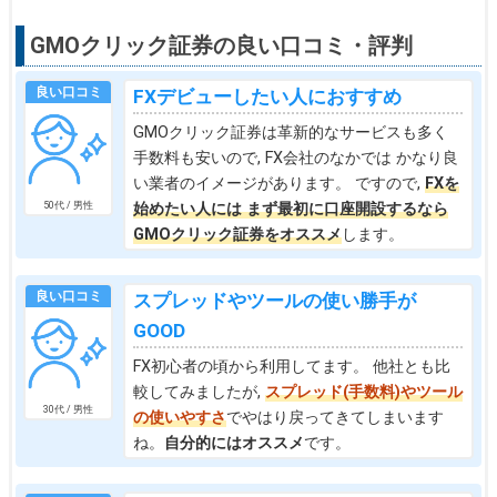
GMOクリック証券の良い口コミ・評判
良い口コミ
FXデビューしたい人におすすめ
GMOクリック証券は革新的なサービスも多く
手数料も安いので, FX会社のなかでは かなり良
い業者のイメージがあります。 ですので,
FXを
始めたい人には まず最初に口座開設するなら
50代 / 男性
GMOクリック証券をオススメ
します。
良い口コミ
スプレッドやツールの使い勝手が
GOOD
FX初心者の頃から利用してます。 他社とも比
較してみましたが,
スプレッド(手数料)やツール
30代 / 男性
の使いやすさ
でやはり戻ってきてしまいます
ね。
自分的にはオススメ
です。