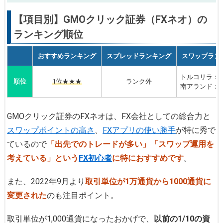
【項目別】GMOクリック証券（FXネオ）の
ランキング順位
おすすめランキング
スプレッドランキング
スワップラン
トルコリラ：
順位
1位★★★
ランク外
南アランド：
GMOクリック証券のFXネオは、FX会社としての総合力と
スワップポイントの高さ
、
FXアプリの使い勝手
が特に秀で
ているので
「出先でのトレードが多い」「スワップ運用を
考えている」という
FX初心者
に特におすすめです
。
また、2022年9月より
取引単位が1万通貨から1000通貨に
変更された
のも注目ポイント。
取引単位が1,000通貨になったおかげで、
以前の1/10の資