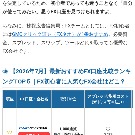
を決定しているため、
初心者であっても迷うことなく「自分
が使ってみたい」思うFX口座を見つけられますよ
。
ちなみに、株探広告編集局：FXチームとしては、FX初心者
には
GMOクリック証券（FXネオ）が1番おすすめ
。必要資
金、スプレッド、スワップ、ツールどれを取っても優秀な
FX会社です。
【2026年7月】最新おすすめFX口座比較ランキ
ングTOP５｜FX初心者に人気なFX会社はどこ？
スプレッド/取引コスト
順位
FX口座・会社名
取引単位
(米ドル/円)※注_z1
1,000通貨
◯
資金目安1万円〜
0.2銭