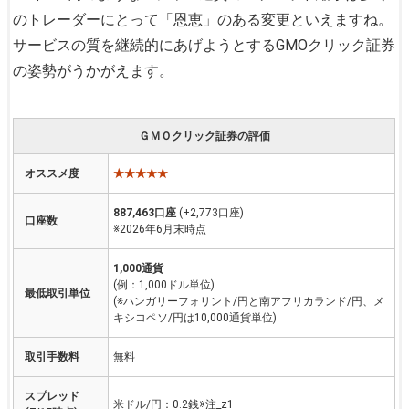
のトレーダーにとって「恩恵」のある変更といえますね。
サービスの質を継続的にあげようとするGMOクリック証券
の姿勢がうかがえます。
ＧＭＯクリック証券の評価
オススメ度
★★★★★
887,463口座
(+2,773口座)
口座数
※2026年6月末時点
1,000通貨
(例：1,000ドル単位)
最低取引単位
(※ハンガリーフォリント/円と南アフリカランド/円、メ
キシコペソ/円は10,000通貨単位)
取引手数料
無料
スプレッド
米ドル/円：0.2銭※注_z1