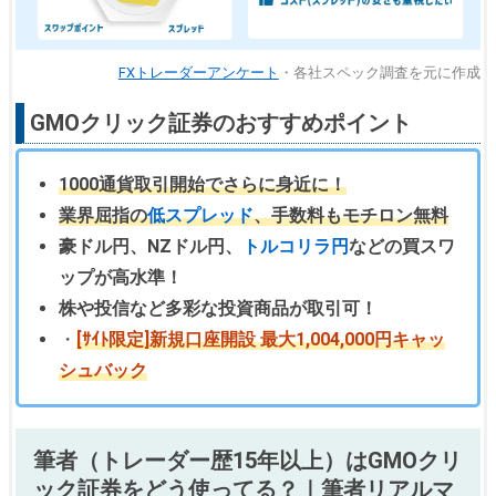
FXトレーダーアンケート
・各社スペック調査を元に作成
GMOクリック証券のおすすめポイント
1000通貨取引開始でさらに身近に！
業界屈指の
低スプレッド
、手数料もモチロン無料
豪ドル円、NZドル円、
トルコリラ円
などの買スワ
ップが高水準！
株や投信など多彩な投資商品が取引可！
・
[ｻｲﾄ限定]新規口座開設 最大1,004,000円キャッ
シュバック
筆者（トレーダー歴15年以上）はGMOクリ
ック証券をどう使ってる？｜筆者リアルマ