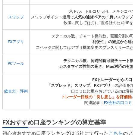
米ドル、トルコリラ円、メキシコペ
スワップ
スワップポイント運用で
人気の通貨ペアの「買いスワップ
数値に関しては月に1度各社の公式HP
テクニカル数、チャート機能数、画面分割の可
FXアプリ
「利便性」の観点から総
スペックに関してはアプリ機能変更のプレスリリースが
テクニカル数、同時閲覧可能チャート数
PCツール
カスタマイズ性能の高さ、Mac対応の有無
FXトレーダーからの口
「
スプレッド、スワップ、FXアプリ
」の評価を加
総合力・評判
口コミに比重をおいているのは客観
トレーダー目線の「良し悪し」を評価軸
関連記事：
FX会社の口コミ
FXおすすめ口座ランキングの算定基準
初心者おすすめ口座ランキングは当社にて行った
こちら
のア