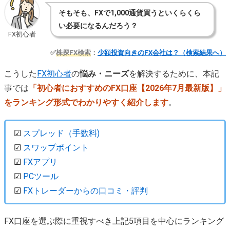
そもそも、FXで1,000通貨買うといくらくら
い必要になるんだろう？
FX初心者
✅️
株探FX検索
：
少額投資向きのFX会社は？（検索結果へ）
こうした
FX初心者
の
悩み・ニーズ
を解決するために、本記
事では
「初心者におすすめのFX口座【2026年7月最新版】」
をランキング形式でわかりやすく紹介します
。
☑
スプレッド（手数料)
☑
スワップポイント
☑
FXアプリ
☑
PCツール
☑
FXトレーダーからの口コミ・評判
FX口座を選ぶ際に重視すべき上記5項目を中心にランキング