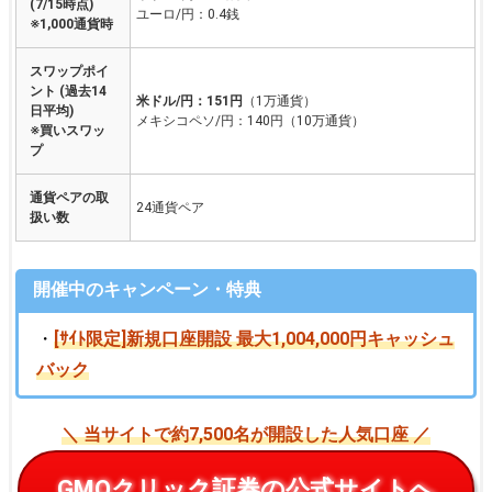
(7/15時点)
ユーロ/円：0.4銭
※1,000通貨時
スワップポイ
ント (過去14
米ドル/円：151円
（1万通貨）
日平均)
メキシコペソ/円：140円（10万通貨）
※買いスワッ
プ
通貨ペアの取
24通貨ペア
扱い数
開催中のキャンペーン・特典
・
[ｻｲﾄ限定]新規口座開設 最大1,004,000円キャッシュ
バック
＼ 当サイトで約7,500名が開設した人気口座 ／
GMOクリック証券の公式サイトへ