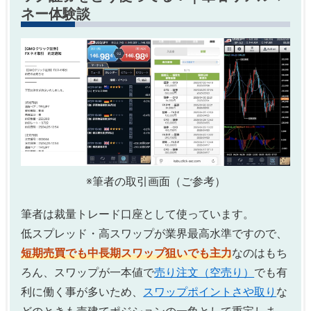
ネー体験談
※筆者の取引画面（ご参考）
筆者は裁量トレード口座として使っています。
低スプレッド・高スワップが業界最高水準ですので、
短期売買でも中長期スワップ狙いでも主力
なのはもち
ろん、スワップが一本値で
売り注文（空売り）
でも有
利に働く事が多いため、
スワップポイントさや取り
な