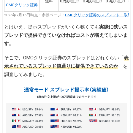
無料
0.2銭
0.4銭
0.9銭
0
※注_z1
※注_z1
※注_z1
GMOクリック証券
2026年7月15日時点：参照ページ：
GMOクリック証券のスプレッド・取引
とはいえ、提示スプレッドがいくら狭くても
実際に狭いス
プレッドで提供できていなければコストが増えてしまいま
す。
そこで、GMOクリック証券のスプレッドはどれくらい「
表
示されているスプレッド値通りに提供できているのか
」を
調査してみました。