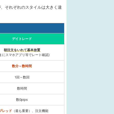
が、それぞれのスタイルは大きく違
デイトレード
朝注文をいれて基本放置
たまにスマホアプリ等でレート確認)
数分～数時間
1回～数回
数時間
数0pips
プレッド
（最も重要）、注文機能