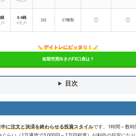
_z1
※注_z1
2銭
0.4銭
2社
27種類
◯
◯
_f1
※注_f1
＼ デイトレにピッタリ！ ／
短期売買向きのFX口座は？
目次
日中に注文と決済を終わらせる投資スタイル
です。1時間～数
ipsぐらい（1万通貨で3,000円～1万円程度）が利益の目安にな