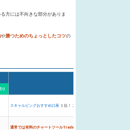
いる方には不向きな部分がありま
由
や
勝つためのちょっとしたコツ
の
短期売買のポイント
切り
スキャルピングおすすめ口座
１位！ スプレッドも狭くツールも使いや
通常では有料のチャートツールTrading Viewが無料
で使える点がGOO