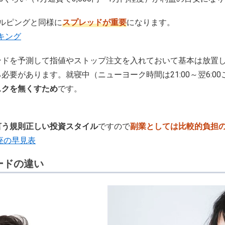
ルピングと同様に
スプレッドが重要
になります。
キング
ンドを予測して指値やストップ注文を入れておいて基本は放置し
要があります。就寝中（ニューヨーク時間は21:00～翌6:0
スクを無くすため
です。
言う規則正しい投資スタイル
ですので
副業としては比較的負担
座の早見表
ードの違い