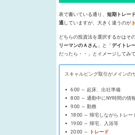
表で書いている通り、
短期トレー
通
していますが、大きく違うのが
どちらの投資法を選択するかはそ
リーマンのＡさん
」と「
デイトレ
だったら・・」とイメージしてみ
スキャルピング取引がメインの
6:00 ～ 起床、出社準備
8:00 ～ 通勤中にNY時間の情
9:00 ～ 勤務
18:00 ～ 帰宅しながらトレ
19:00 ～ 帰宅、入浴等
20:00 ～
トレード