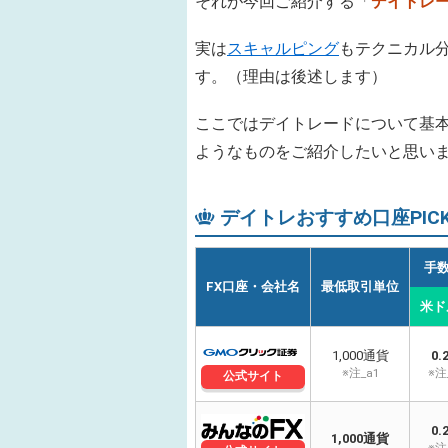
それが今回ご紹介する「
デイトレ
実は
スキャルピング
もテクニカル
す。（理由は後述します）
ここではデイトレードについて基
ようなものをご紹介したいと思い
デイトレおすすめ口座PICK
手
FX口座・会社名
最低取引単位
米ド
1,000通貨
0.
※注_a1
※注
公式サイト
0.
1,000通貨