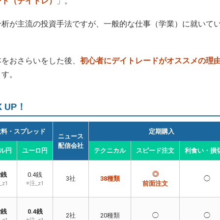
ード（デイトレ）
」。
分析が主流の投資手法ですが、一般的な仕事（学業）に就いて
本をおさらいをした後、
初心者にデイトレードがオススメの理
ます。
 UP！
数料・スプレッド
定期購入
ニュース
配信会社
ル円
ユーロ円
テクニカル
スピード注文
利食い・損
◎
2銭
0.4銭
3社
38種類
◯
_z1
※注_z1
前面注文
2銭
0.4銭
2社
20種類
◯
◯