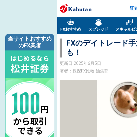
証
FXおすすめ
スプレッド
スキャルピ
当サイトおすすめ
FXのデイトレード
のFX業者
も！
更新日
2025年6月5日
著者：株探FX比較 編集部