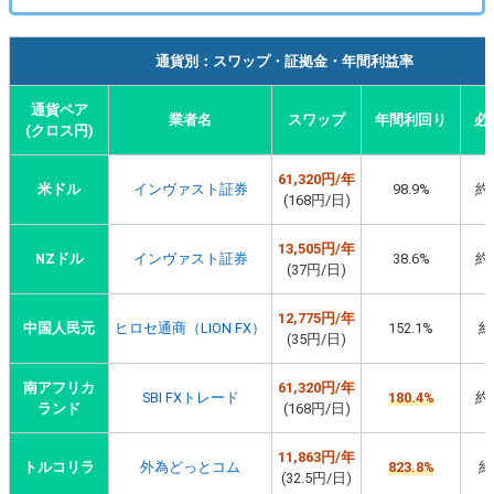
通貨別：スワップ・証拠金・年間利益率
通貨ペア
業者名
スワップ
年間利回り
必
(クロス円)
61,320円/年
米ドル
インヴァスト証券
98.9%
約6
(168円/日)
13,505円/年
NZドル
インヴァスト証券
38.6%
約3
(37円/日)
12,775円/年
中国人民元
ヒロセ通商（LION FX）
152.1%
約
(35円/日)
南アフリカ
61,320円/年
SBI FXトレード
180.4%
約3
ランド
(168円/日)
11,863円/年
トルコリラ
外為どっとコム
823.8%
約
(32.5円/日)