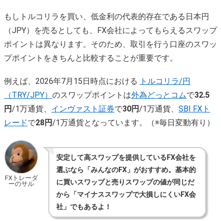
もしトルコリラを買い、低金利の代表的存在である日本円
（JPY）を売るとしても、FX会社によってもらえるスワップ
ポイントは異なります。そのため、取引を行う口座のスワッ
プポイントをきちんと比較することが重要です。
例えば、2026年7月15日時点における
トルコリラ/円
（TRY/JPY）
のスワップポイントは
外為どっとコム
で
32.5
円
/1万通貨、
インヴァスト証券
で
30円
/1万通貨、
SBI FXト
レード
で
28円
/1万通貨となっています。（※毎日変動有り）
安定して高スワップを提供しているFX会社を
選ぶなら「みんなのFX」がおすすめ。基本的
FXトレーダ
に買いスワップと売りスワップの値が同じだ
ーのサル
から「マイナススワップで大損しにくいFX会
社」でもあるよ！