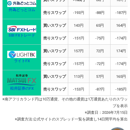
外為どっとコム
売りスワップ
-193円
-88円
-187円
買いスワップ
143円
65円
164円
SBI FXトレード
売りスワップ
-151円
-75円
-174円
買いスワップ
157円
72円
174円
ライトFX
売りスワップ
-157円
-72円
-174円
買いスワップ
113円
57円
165円
松井証券のFX
売りスワップ
-153円
-87円
-185円
※南アフリカランド円は10万通貨、その他の通貨は1万通貨あたりのスワッ
プを表示
※調査日：2026年7月15日
※調査方法:公式サイトのスプレッド一覧を調査し14日間平均を算出