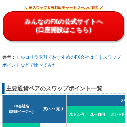
＼ 高スワップ＆有料級チャートツールが魅力 ／
みんなのFXの公式サイトへ
(口座開設はこちら)
参考：
トルコリラ取引でおすすめのFX会社は？｜スワップ
ポイントなどで比べてみた
主要通貨ペアのスワップポイント一覧
ス
FX会社名
買い or 売り
(詳細ページへ)
米ドル円
ユーロ円
ポンド円