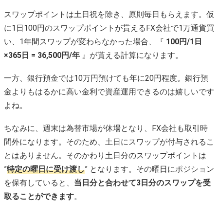
スワップポイントは土日祝を除き、原則毎日もらえます。仮
に1日100円のスワップポイントが貰えるFX会社で1万通貨買
い、1年間スワップが変わらなかった場合、『
100円/1日
×365日 = 36,500円/年
』が貰える計算になります。
一方、銀行預金では10万円預けても年に20円程度。銀行預
金よりもはるかに高い金利で資産運用できるのは嬉しいです
よね。
ちなみに、週末は為替市場が休場となり、FX会社も取引時
間外になります。そのため、土日にスワップが付与されるこ
とはありません。そのかわり土日分のスワップポイントは
”
特定の曜日に受け渡し
” となります。その曜日にポジション
を保有していると、
当日分と合わせて3日分のスワップを受
取ることができます
。