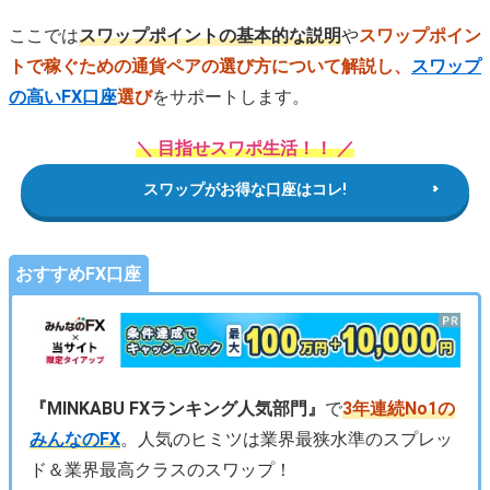
ここでは
スワップポイントの基本的な説明
や
スワップポイン
トで稼ぐための通貨ペアの選び方について解説し、
スワップ
の高いFX口座
選び
をサポートします。
＼ 目指せスワポ生活！！ ／
スワップがお得な口座はコレ!
おすすめFX口座
『MINKABU FXランキング人気部門』
で
3年連続No1の
みんなのFX
。人気のヒミツは業界最狭水準のスプレッ
ド＆業界最高クラスのスワップ！