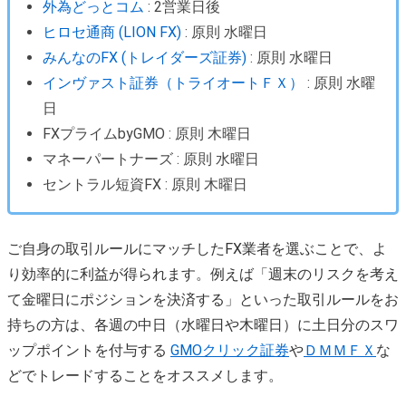
外為どっとコム
: 2営業日後
ヒロセ通商 (LION FX)
: 原則 水曜日
みんなのFX (トレイダーズ証券)
: 原則 水曜日
インヴァスト証券（トライオートＦＸ）
: 原則 水曜
日
FXプライムbyGMO : 原則 木曜日
マネーパートナーズ : 原則 水曜日
セントラル短資FX : 原則 木曜日
ご自身の取引ルールにマッチしたFX業者を選ぶことで、よ
り効率的に利益が得られます。例えば「週末のリスクを考え
て金曜日にポジションを決済する」といった取引ルールをお
持ちの方は、各週の中日（水曜日や木曜日）に土日分のスワ
ップポイントを付与する
GMOクリック証券
や
ＤＭＭＦＸ
な
どでトレードすることをオススメします。