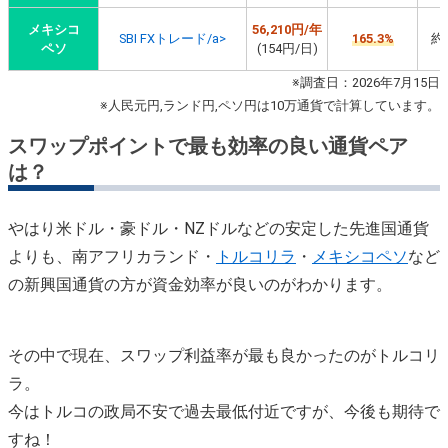
メキシコ
56,210円/年
SBI FXトレード/a>
165.3%
約3
ペソ
(154円/日)
※調査日：2026年7月15日
※人民元円,ランド円,ペソ円は10万通貨で計算しています。
スワップポイントで最も効率の良い通貨ペア
は？
やはり米ドル・豪ドル・NZドルなどの安定した先進国通貨
よりも、南アフリカランド・
トルコリラ
・
メキシコペソ
など
の新興国通貨の方が資金効率が良いのがわかります。
その中で現在、スワップ利益率が最も良かったのがトルコリ
ラ。
今はトルコの政局不安で過去最低付近ですが、今後も期待で
すね！