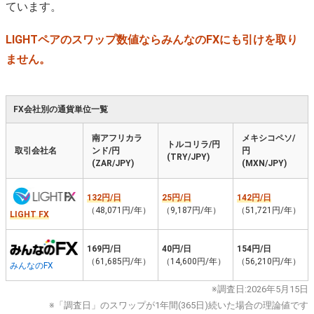
ています。
LIGHTペアのスワップ数値ならみんなのFXにも引けを取り
ません。
FX会社別の通貨単位一覧
南アフリカラ
メキシコペソ/
トルコリラ/円
取引会社名
ンド/円
円
(TRY/JPY)
(ZAR/JPY)
(MXN/JPY)
132円/日
25円/日
142円/日
（48,071円/年）
（9,187円/年）
（51,721円/年）
LIGHT FX
169円/日
40円/日
154円/日
（61,685円/年）
（14,600円/年）
（56,210円/年）
みんなのFX
※調査日:2026年5月15日
※「調査日」のスワップが1年間(365日)続いた場合の理論値です