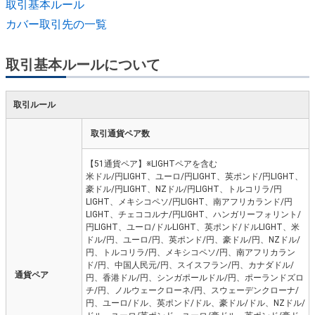
取引基本ルール
カバー取引先の一覧
取引基本ルールについて
取引ルール
取引通貨ペア数
【51通貨ペア】※LIGHTペアを含む
米ドル/円LIGHT、ユーロ/円LIGHT、英ポンド/円LIGHT、
豪ドル/円LIGHT、NZドル/円LIGHT、トルコリラ/円
LIGHT、メキシコペソ/円LIGHT、南アフリカランド/円
LIGHT、チェココルナ/円LIGHT、ハンガリーフォリント/
円LIGHT、ユーロ/ドルLIGHT、英ポンド/ドルLIGHT、米
ドル/円、ユーロ/円、英ポンド/円、豪ドル/円、NZドル/
円、トルコリラ/円、メキシコペソ/円、南アフリカラン
ド/円、中国人民元/円、スイスフラン/円、カナダドル/
通貨ペア
円、香港ドル/円、シンガポールドル/円、ポーランドズロ
チ/円、ノルウェークローネ/円、スウェーデンクローナ/
円、ユーロ/ドル、英ポンド/ドル、豪ドル/ドル、NZドル/