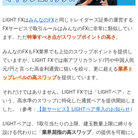
LIGHT FXは
みんなのFX
と同じトレイダーズ証券の運営する
FXサービスで取引ルールはみんなのFXに非常に類似してい
ます。ただ
特筆すべき点がスワップポイントの高さ
。
みんなのFXもFX業界でも上位のスワップポイントを提供し
ていますが、LIGHT FXでは南アフリカランド/円や中国人民
元/円と言った高金利通貨に狙いを絞り、更に超える
業界ト
ップレベルの高スワップ
を提供しています。
それだけではありません。LIGHT FXでは「LIGHTペア」と
いう、高水準のスワップに特化した通貨ペアを提供開始しま
した。（参考：
【新サービス】LIGHTペア導入のお知らせ
）
LIGHTペアは、1取引当たりの上限、建玉数量上限に縛りを
設ける代わりに「
業界屈指の高スワップ
」の提供を可能にし