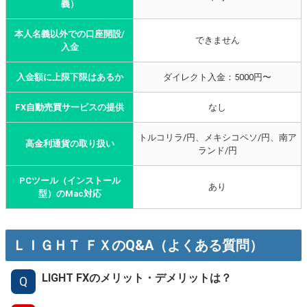
義）
本人名義以外での口座開設/
できません
入金
入金額に上限下限はあるか
ダイレクト入金：5000円〜
FX自動売買サービスの提供
なし
トルコリラ/円、メキシコペソ/円、南ア
高金利通貨の取り扱い
ランド/円
PCツール（インストール
あり
型）のMac対応
ＬＩＧＨＴ ＦＸのQ&A（よくある質問）
LIGHT FXのメリット・デメリットは？
Q