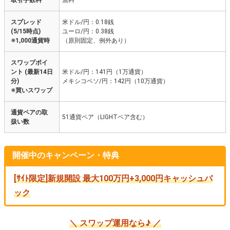
取引手数料
無料
スプレッド
米ドル/円：0.18銭
(5/15時点)
ユーロ/円：0.38銭
※1,000通貨時
（原則固定、例外あり）
スワップポイ
ント (最新14日
米ドル/円：141円（1万通貨）
分)
メキシコペソ/円：142円（10万通貨）
※買いスワップ
通貨ペアの取
51通貨ペア（LIGHTペア含む）
扱い数
開催中のキャンペーン・特典
[ｻｲﾄ限定]新規開設 最大100万円+3,000円キャッシュバ
ック
＼ スワップ運用なら♪ ／