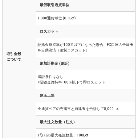
最低取引通貨単位
1,000通貨単位 (0.1Lot)
ロスカット
証拠金維持率が100％以下になった場合、FX口座の全建玉
を自動決済（強制ロスカット）
取引全般
について
追加証拠金 (追証)
追証条件はなし
※証拠金維持率100％以下で即ロスカット
建玉上限
全通貨ペアの売建玉と買建玉を合計して5,000Lot
最大注文数量（注文）
1取引の最大発注数量：100Lot