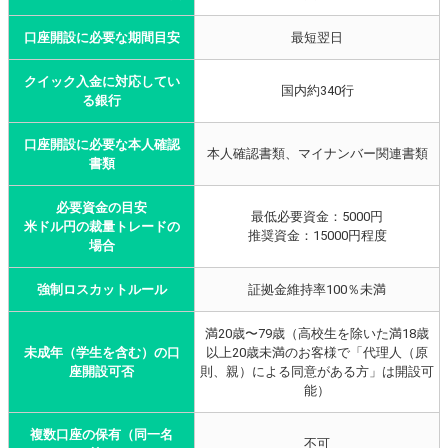
口座開設に必要な期間目安
最短翌日
クイック入金に対応してい
国内約340行
る銀行
口座開設に必要な本人確認
本人確認書類、マイナンバー関連書類
書類
必要資金の目安
最低必要資金：5000円
米ドル円の裁量トレードの
推奨資金：15000円程度
場合
強制ロスカットルール
証拠金維持率100％未満
満20歳〜79歳（高校生を除いた満18歳
未成年（学生を含む）の口
以上20歳未満のお客様で「代理人（原
座開設可否
則、親）による同意がある方」は開設可
能）
複数口座の保有（同一名
不可