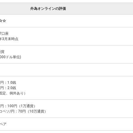
外為オンラインの評価
☆☆
67口座
3年3月末時点
通貨
,000ドル単位)
円：1.0銭
円：2.0銭
固定、例外あり）
/円：100円（1万通貨）
コペソ/円：70円（10万通貨）
貨ペア