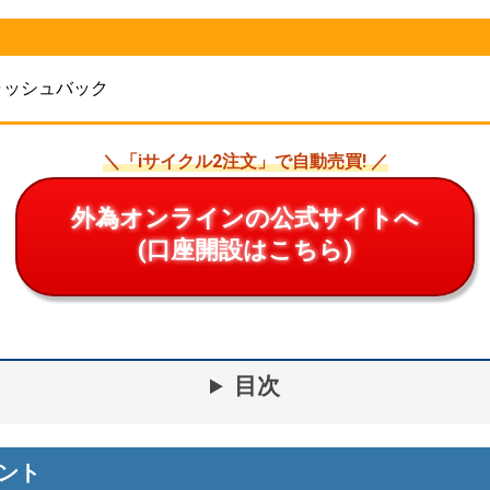
キャッシュバック
＼「iサイクル2注文」で自動売買! ／
外為オンラインの公式サイトへ
(口座開設はこちら)
目次
ント