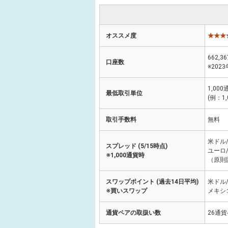
オススメ度
★★★
662,3
口座数
※202
1,000
最低取引単位
(例：1
取引手数料
無料
米ドル/
スプレッド (5/15時点)
ユーロ/
※1,000通貨時
（原則
スワップポイント (過去14日平均)
米ドル
※買いスワップ
メキシ
通貨ペアの取扱い数
26通