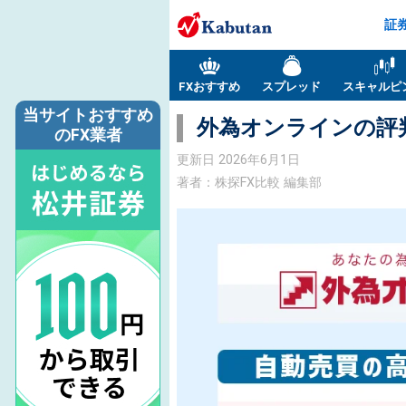
証
FXおすすめ
スプレッド
スキャルピ
当サイトおすすめ
外為オンラインの評
のFX業者
更新日
2026年6月1日
著者：株探FX比較 編集部