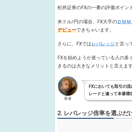
松井証券のFXの一番の評価ポイン
米ドル/円の場合、FX大手の
ＤＭＭ
デビュー
できちゃいます。
さらに、FXでは
レバレッジ
と言っ
FXを始めようか迷っている人の多
きるのは大きなメリット
と言えま
FXにおいても取引の
レードと違って本番環
筆者
2. レバレッジ倍率を選ぶ