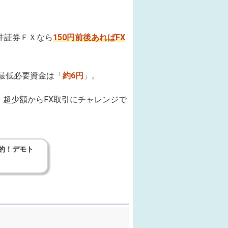
井証券ＦＸなら
150円前後あればFX
、最低必要資金は「
約6円
」。
、
超少額からFX取引にチャレンジで
的！デモト