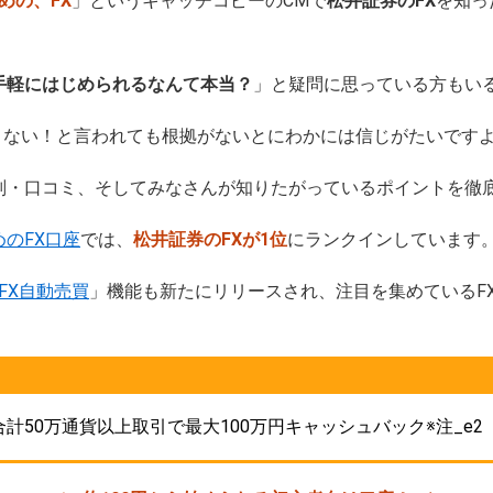
めの、FX
」というキャッチコピーのCMで
松井証券のFX
を知っ
手軽にはじめられるなんて本当？
」と疑問に思っている方もい
くない！と言われても根拠がないとにわかには信じがたいです
判・口コミ、そしてみなさんが知りたがっているポイント
を徹
めのFX口座
では、
松井証券のFXが1位
にランクインしています
FX自動売買
」機能も新たにリリースされ、注目を集めているF
計50万通貨以上取引で最大100万円キャッシュバック※注_e2