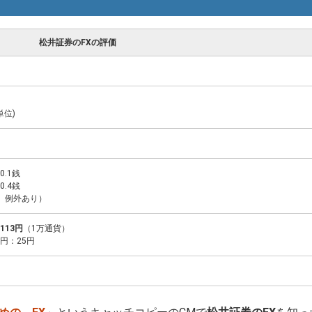
松井証券のFXの評価
単位)
0.1銭
0.4銭
、例外あり）
113円
（1万通貨）
円：25円