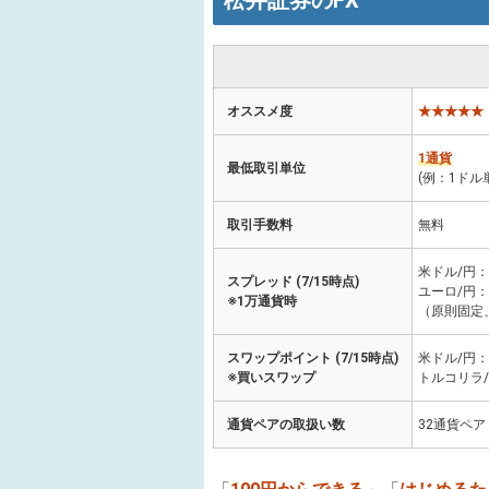
松井証券のFX
オススメ度
★★★★★
1通貨
最低取引単位
(例：1ドル
取引手数料
無料
米ドル/円：
スプレッド (7/15時点)
ユーロ/円：
※1万通貨時
（原則固定
スワップポイント (7/15時点)
米ドル/円：
※買いスワップ
トルコリラ/
通貨ペアの取扱い数
32通貨ペア