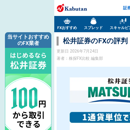
証
FXおすすめ
スプレッド
スキャルピ
当サイトおすすめ
松井証券のFXの評判
のFX業者
更新日
2026年7月24日
著者：株探FX比較 編集部