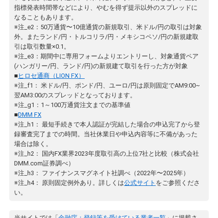
指標発表時間帯などにより、やむを得ず提示以外のスプレッドに
なることもあります。
※注_e2：50万通貨〜10億通貨の新規取引、米ドル/円の取引は対象
外。またランド/円・トルコリラ/円・メキシコペソ/円の新規建取
引は取引数量×0.1。
※注_e3：期間中に専用フォームよりエントリーし、対象通貨ペア
(ハンガリー/円、ランド/円)の新規建て取引を行った方が対象
■
ヒロセ通商（LION FX）
※注_f1： 米ドル/円、ポンド/円、ユーロ/円は原則固定でAM9:00~
翌AM3:00のスプレッドとなっております。
※注_g1：1～100万通貨注文までの基準値
■
DMM FX
※注_h1： 最短手続きで本人認証が完結した場合の申込完了から登
録審査完了までの時間。当社休業日や申込内容等に不備があった
場合は除く。
※注_h2： 国内FX業界2023年度取引高の上位7社と比較（株式会社
DMM.com証券調べ）
※注_h3： ファイナンスマグネイト社調べ（2022年〜2025年）
※注_h4： 原則固定例外あり。詳しくは
公式サイト
をご参照くださ
い。
当サイトでは「
金融庁：登録等を受けている業者一覧
」に掲載さ