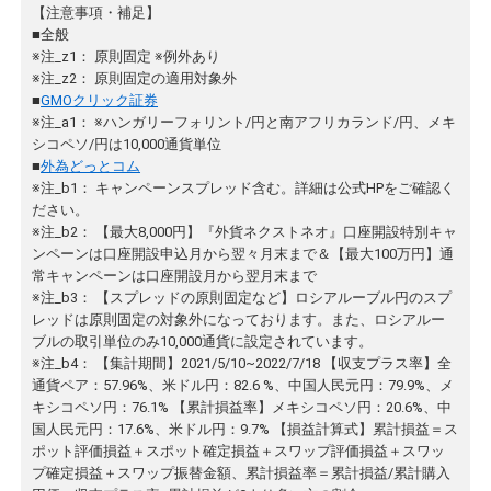
【注意事項・補足】
■全般
※注_z1： 原則固定 ※例外あり
※注_z2： 原則固定の適用対象外
■
GMOクリック証券
※注_a1： ※ハンガリーフォリント/円と南アフリカランド/円、メキ
シコペソ/円は10,000通貨単位
■
外為どっとコム
※注_b1： キャンペーンスプレッド含む。詳細は公式HPをご確認く
ださい。
※注_b2： 【最大8,000円】『外貨ネクストネオ』口座開設特別キャ
ンペーンは口座開設申込月から翌々月末まで＆【最大100万円】通
常キャンペーンは口座開設月から翌月末まで
※注_b3： 【スプレッドの原則固定など】ロシアルーブル円のスプ
レッドは原則固定の対象外になっております。また、ロシアルー
ブルの取引単位のみ10,000通貨に設定されています。
※注_b4： 【集計期間】2021/5/10~2022/7/18 【収支プラス率】全
通貨ペア：57.96%、米ドル円：82.6 %、中国人民元円：79.9%、メ
キシコペソ円：76.1% 【累計損益率】メキシコペソ円：20.6%、中
国人民元円：17.6%、米ドル円：9.7% 【損益計算式】累計損益＝ス
ポット評価損益＋スポット確定損益＋スワップ評価損益＋スワッ
プ確定損益＋スワップ振替金額、累計損益率＝累計損益/累計購入