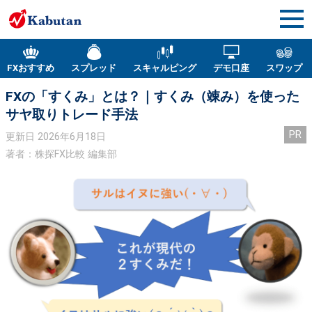
FXおすすめ
スプレッド
スキャルピング
デモ口座
スワップ
FXの「すくみ」とは？｜すくみ（竦み）を使った
サヤ取りトレード手法
PR
更新日
2026年6月18日
著者：株探FX比較 編集部