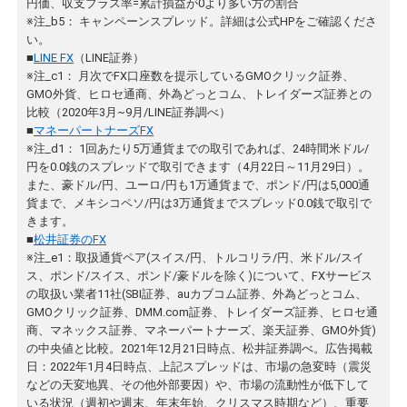
円価、収支プラス率=累計損益が0より多い方の割合
※注_b5： キャンペーンスプレッド。詳細は公式HPをご確認くださ
い。
■
LINE FX
（LINE証券）
※注_c1： 月次でFX口座数を提示しているGMOクリック証券、
GMO外貨、ヒロセ通商、外為どっとコム、トレイダーズ証券との
比較（2020年3月~9月/LINE証券調べ）
■
マネーパートナーズFX
※注_d1： 1回あたり5万通貨までの取引であれば、24時間米ドル/
円を0.0銭のスプレッドで取引できます（4月22日～11月29日）。
また、豪ドル/円、ユーロ/円も1万通貨まで、ポンド/円は5,000通
貨まで、メキシコペソ/円は3万通貨までスプレッド0.0銭で取引で
きます。
■
松井証券のFX
※注_e1：取扱通貨ペア(スイス/円、トルコリラ/円、米ドル/スイ
ス、ポンド/スイス、ポンド/豪ドルを除く)について、FXサービス
の取扱い業者11社(SBI証券、auカブコム証券、外為どっとコム、
GMOクリック証券、DMM.com証券、トレイダーズ証券、ヒロセ通
商、マネックス証券、マネーパートナーズ、楽天証券、GMO外貨)
の中央値と比較。2021年12月21日時点、松井証券調べ。広告掲載
日：2022年1月4日時点、上記スプレッドは、市場の急変時（震災
などの天変地異、その他外部要因）や、市場の流動性が低下して
いる状況（週初や週末、年末年始、クリスマス時期など）、重要