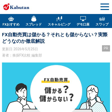
FXおすすめ
スプレッド
スキャルピング
デモ口座
スワップ
FX自動売買は儲かる？それとも儲からない？実際
どうなのか徹底解説
PR
更新日
2026年5月25日
著者：株探FX比較 編集部