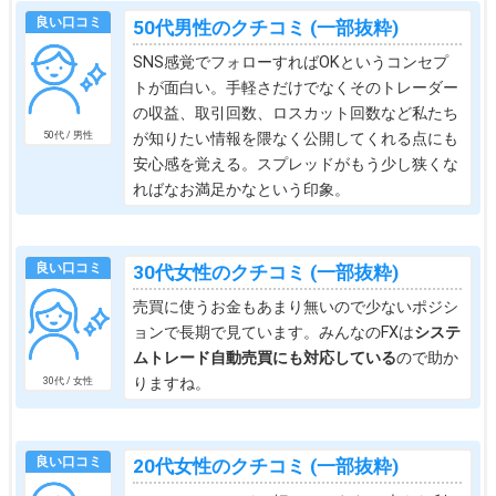
良い口コミ
50代男性のクチコミ (一部抜粋)
SNS感覚でフォローすればOKというコンセプ
トが面白い。手軽さだけでなくそのトレーダー
の収益、取引回数、ロスカット回数など私たち
が知りたい情報を隈なく公開してくれる点にも
50代 / 男性
安心感を覚える。スプレッドがもう少し狭くな
ればなお満足かなという印象。
良い口コミ
30代女性のクチコミ (一部抜粋)
売買に使うお金もあまり無いので少ないポジシ
ョンで長期で見ています。みんなのFXは
システ
ムトレード自動売買にも対応している
ので助か
りますね。
30代 / 女性
良い口コミ
20代女性のクチコミ (一部抜粋)