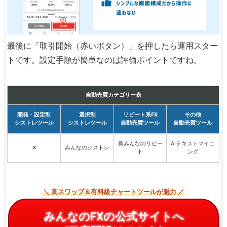
最後に「取引開始（赤いボタン）」を押したら運用スター
トです
。設定手順が簡単なのは評価ポイントですね。
自動売買カテゴリー表
開発・設定型
選択型
リピート系FX
その他
シストレツール
シストレツール
自動売買ツール
自動売買ツール
新みんなのリピー
AIテキストマイニ
✕
みんなのシストレ
ト
ング
＼ 高スワップ＆有料級チャートツールが魅力 ／
みんなのFXの公式サイトへ