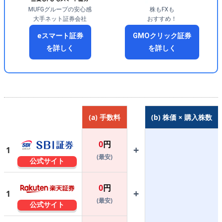
MUFGグループの安心感
株もFXも
大手ネット証券会社
おすすめ！
eスマート証券
GMOクリック証券
を詳しく
を詳しく
(a) 手数料
(b) 株価 × 購入株数
0
円
+
1
(最安)
公式サイト
0
円
+
1
(最安)
公式サイト