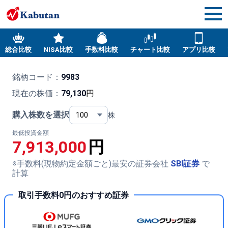
総合比較
NISA比較
手数料比較
チャート比較
アプリ比較
銘柄コード：
9983
現在の株価：
79,130
円
購入株数を選択
株
最低投資金額
7,913,000
円
※手数料(現物約定金額ごと)最安の証券会社
SBI証券
で
計算
取引手数料0円のおすすめ証券