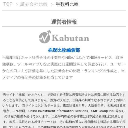
TOP
＞
証券会社比較
＞
手数料比較
運営者情報
株探比較編集部
当編集部はネット証券会社の手数料やNISA/つみたてNISAサービス、取扱
銘柄数、ツールやアプリなど実際に口座開設をして調査を行い、ユーザー
からの口コミや評価を基にした証券会社の比較・ランキングの作成と、当
メディアの各記事の執筆を担当しています
当サイト「株探（かぶたん）」で提供する情報は投資勧誘または投資に関する助言をす
ることを目的としておりません。投資の決定は、ご自身の判断でなされますようお願い
いたします。 当サイトにおけるデータは、東京証券取引所、大阪取引所、名古屋証券取
引所、JPX総研、China Investment Information Services、CME Group Inc. 等から
の情報の提供を受けております。日経平均株価の著作権は日本経済新聞社に帰属しま
す。株探に掲載される株価チャートは、その銘柄の過去の株価推移を確認する用途で掲
載しているものであり、その銘柄の将来の価値の動向を示唆あるいは保証するものでは