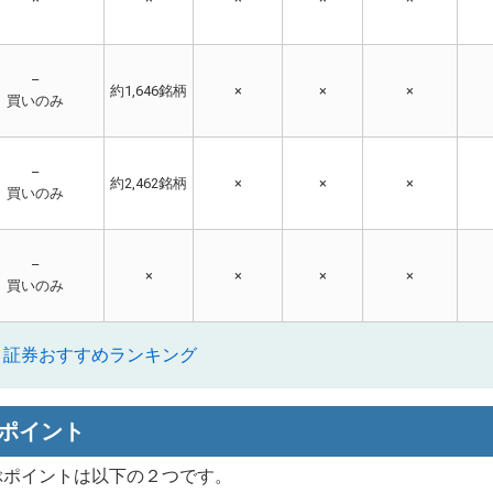
–
約1,646銘柄
×
×
×
買いのみ
–
約2,462銘柄
×
×
×
買いのみ
–
×
×
×
×
買いのみ
ト証券おすすめランキング
ポイント
ぶポイントは以下の２つです。