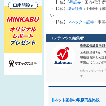
・【1位】
SBI証券
：国内4取引
・【2位】
楽天証券
：外国株（米
い
・【3位】
マネックス証券
：米国
コンテンツの編集者
株探広告編集局 
企画担当者1名、コ
現役投資家と元証
実際に10以上の
※当コンテンツは
す。
ネット証券の取扱商品比較