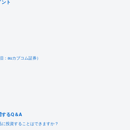
イント
（旧：auカブコム証券）
するQ＆A
品に投資することはできますか？