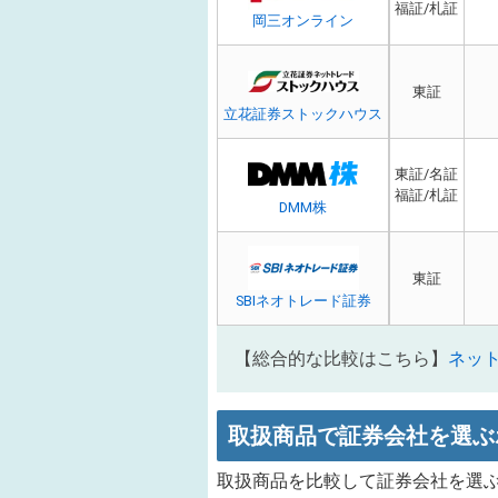
福証/札証
岡三オンライン
東証
立花証券ストックハウス
東証/名証
福証/札証
DMM株
東証
SBIネオトレード証券
【総合的な比較はこちら】
ネッ
取扱商品で証券会社を選ぶ
取扱商品を比較して証券会社を選