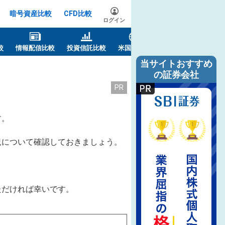
暗号資産比較
CFD比較
ログイン
較
情報配信比較
投資信託比較
米国株比較
当サイトおすすめ
の証券会社
PR
す。
況について確認しておきましょう。
ただければ幸いです。