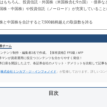
所はもちろん、投資信託・外国株（米国株含む9カ国）・債券な
国株・中国株）や投資信託（ノーロード）が充実していること
株と中国株を合計すると7,500銘柄越えの取扱数を誇る
証券チーム
ンテンツ制作・編集者2名で作成。【保有資格】FP2級 / AFP
券マンが資産運用に役立つコンテンツを分かりやすく発信！
証券口座を開設した上で、各証券会社のメリット・デメリットを比較して記事
「
株式会社ミンカブ・ジ・インフォノイド
」が監修しております。詳しいコン
目次