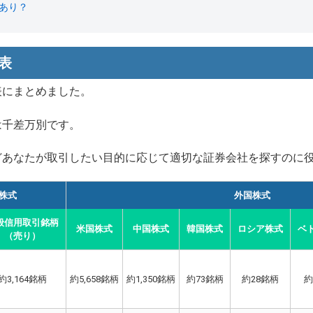
あり？
表
表にまとめました。
は千差万別です。
どあなたが取引したい目的に応じて適切な証券会社を探すのに
株式
外国株式
般信用取引銘柄
米国株式
中国株式
韓国株式
ロシア株式
ベ
（売り）
約3,164銘柄
約5,658銘柄
約1,350銘柄
約73銘柄
約28銘柄
約