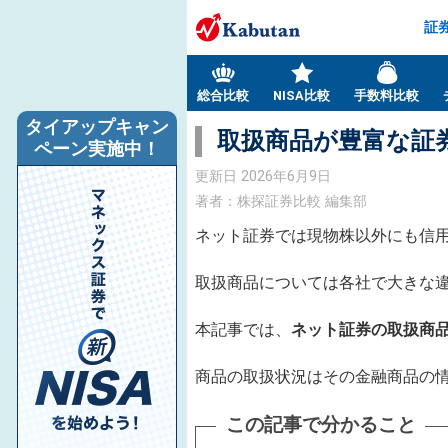
証
総合比較
NISA比較
手数料比較
タイアップキャン
取扱商品が豊富な証券
ペーン実施中！
更新日
2026年6月9日
著者：株探証券比較 編集部
ネット証券では現物株以外にも信
取扱商品については各社で大きな
本記事では、
ネット証券の取扱商
商品の取扱状況はその金融商品の
この記事で分かること