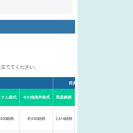
役立ててください。
投資信託
トナム株式
その他海外株式
取扱銘柄
ノーロード
国内債券
300銘柄
約243銘柄
2,614銘柄
2,614銘柄
〇（7種類）
〇