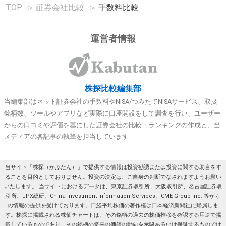
TOP
＞
証券会社比較
＞
手数料比較
運営者情報
株探比較編集部
当編集部はネット証券会社の手数料やNISA/つみたてNISAサービス、取扱
銘柄数、ツールやアプリなど実際に口座開設をして調査を行い、ユーザー
からの口コミや評価を基にした証券会社の比較・ランキングの作成と、当
メディアの各記事の執筆を担当しています
当サイト「株探（かぶたん）」で提供する情報は投資勧誘または投資に関する助言をす
ることを目的としておりません。投資の決定は、ご自身の判断でなされますようお願い
いたします。 当サイトにおけるデータは、東京証券取引所、大阪取引所、名古屋証券取
引所、JPX総研、China Investment Information Services、CME Group Inc. 等から
の情報の提供を受けております。日経平均株価の著作権は日本経済新聞社に帰属しま
す。株探に掲載される株価チャートは、その銘柄の過去の株価推移を確認する用途で掲
載しているものであり、その銘柄の将来の価値の動向を示唆あるいは保証するものでは