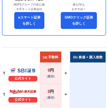
MUFGグループの安心感
株もFXも
大手ネット証券会社
おすすめ！
eスマート証券
GMOクリック証券
を詳しく
を詳しく
(a) 手数料
(b) 株価 × 購入株数
0
円
+
1
(最安)
公式サイト
0
円
+
1
(最安)
公式サイト