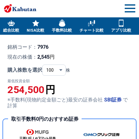
総合比較
NISA比較
手数料比較
チャート比較
アプリ比較
銘柄コード：
7976
現在の株価：
2,545
円
購入株数を選択
株
最低投資金額
254,500
円
※手数料(現物約定金額ごと)最安の証券会社
SBI証券
で
計算
取引手数料0円のおすすめ証券