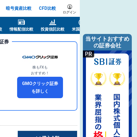
暗号資産比較
CFD比較
ログイン
較
情報配信比較
投資信託比較
米国株比較
当サイトおすすめ
証券
の証券会社
株もFXも
おすすめ！
GMOクリック証券
を詳しく