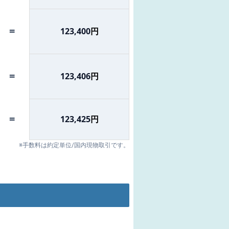
=
123,400
円
=
123,406
円
=
123,425
円
※手数料は約定単位/国内現物取引です。