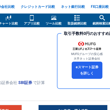
券会社比較
クレジットカード比較
ネット銀行比較
FX口座比較
チャート比較
アプリ比較
ツール比較
取扱銘柄比較
銘柄検索比
取引手数料0円のおすすめ
MUFGグループの安心感
大手ネット証券会社
eスマート証券
を詳しく
の証券会社
SBI証券
で計算