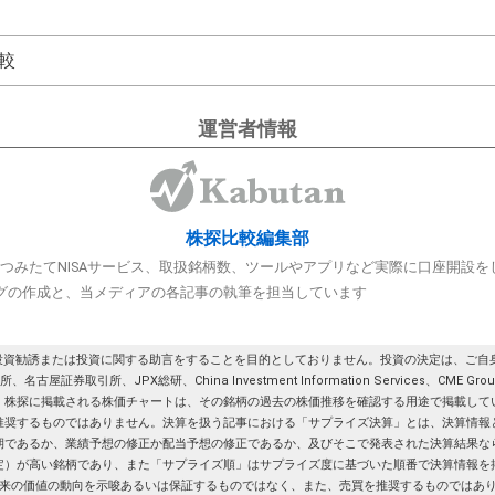
較
運営者情報
株探比較編集部
A/つみたてNISAサービス、取扱銘柄数、ツールやアプリなど実際に口座開設
グの作成と、当メディアの各記事の執筆を担当しています
投資勧誘または投資に関する助言をすることを目的としておりません。投資の決定は、ご自身
券取引所、JPX総研、China Investment Information Services、CME G
。株探に掲載される株価チャートは、その銘柄の過去の株価推移を確認する用途で掲載して
推奨するものではありません。決算を扱う記事における「サプライズ決算」とは、決算情報
期であるか、業績予想の修正か配当予想の修正であるか、及びそこで発表された決算結果な
定）が高い銘柄であり、また「サプライズ順」はサプライズ度に基づいた順番で決算情報を
来の価値の動向を示唆あるいは保証するものではなく、また、売買を推奨するものではあ