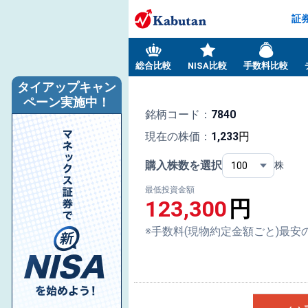
証
総合比較
NISA比較
手数料比較
タイアップキャン
ペーン実施中！
銘柄コード：
7840
現在の株価：
1,233
円
購入株数を選択
株
最低投資金額
123,300
円
※手数料(現物約定金額ごと)最安