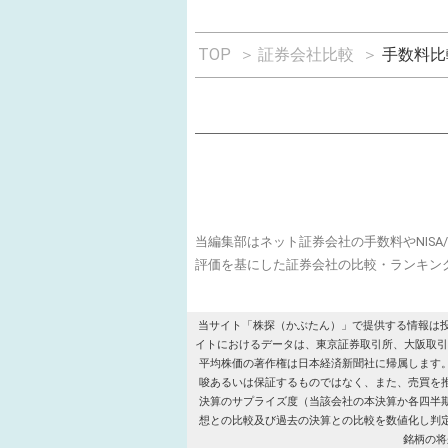
TOP
＞
証券会社比較
＞
手数料比
当編集部はネット証券会社の手数料やNIS
評価を基にした証券会社の比較・ランキン
当サイト「株探（かぶたん）」で提供する情報は
イトにおけるデータは、東京証券取引所、大阪取引所、名古屋証
平均株価の著作権は日本経済新聞社に帰属します
唆あるいは保証するものではなく、また、売買を
決算のサプライズ度（当該会社の本決算か各四半
想との比較及び過去の決算との比較を数値化し判
銘柄の将