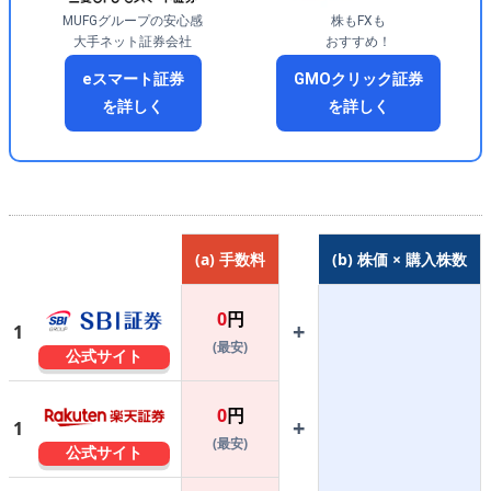
MUFGグループの安心感
株もFXも
大手ネット証券会社
おすすめ！
eスマート証券
GMOクリック証券
を詳しく
を詳しく
(a) 手数料
(b) 株価 × 購入株数
0
円
+
1
(最安)
公式サイト
0
円
+
1
(最安)
公式サイト