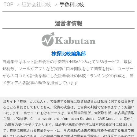
TOP
＞
証券会社比較
＞
手数料比較
運営者情報
株探比較編集部
当編集部はネット証券会社の手数料やNISA/つみたてNISAサービス、取扱
銘柄数、ツールやアプリなど実際に口座開設をして調査を行い、ユーザー
からの口コミや評価を基にした証券会社の比較・ランキングの作成と、当
メディアの各記事の執筆を担当しています
当サイト「株探（かぶたん）」で提供する情報は投資勧誘または投資に関する助言をす
ることを目的としておりません。投資の決定は、ご自身の判断でなされますようお願い
いたします。 当サイトにおけるデータは、東京証券取引所、大阪取引所、名古屋証券取
引所、JPX総研、China Investment Information Services、CME Group Inc. 等から
の情報の提供を受けております。日経平均株価の著作権は日本経済新聞社に帰属しま
す。株探に掲載される株価チャートは、その銘柄の過去の株価推移を確認する用途で掲
載しているものであり、その銘柄の将来の価値の動向を示唆あるいは保証するものでは