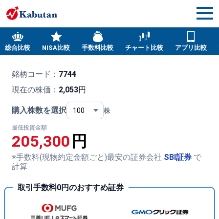
総合比較
NISA比較
手数料比較
チャート比較
アプリ比較
銘柄コード：
7744
現在の株価：
2,053
円
購入株数を選択
株
最低投資金額
205,300
円
※手数料(現物約定金額ごと)最安の証券会社
SBI証券
で
計算
取引手数料0円のおすすめ証券