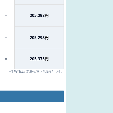
=
205,298
円
=
205,298
円
=
205,375
円
※手数料は約定単位/国内現物取引です。