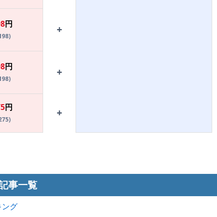
98
円
+
198)
98
円
+
198)
75
円
+
275)
記事一覧
キング