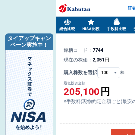
証
総合比較
NISA比較
手数料比較
タイアップキャン
ペーン実施中！
銘柄コード：
7744
現在の株価：
2,051
円
購入株数を選択
株
最低投資金額
205,100
円
※手数料(現物約定金額ごと)最安