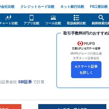
券会社比較
クレジットカード比較
ネット銀行比較
FX口座比較
チャート比較
アプリ比較
ツール比較
取扱銘柄比較
銘柄検索比
取引手数料0円のおすすめ
MUFGグループの安心感
大手ネット証券会社
eスマート証券
を詳しく
の証券会社
SBI証券
で計算