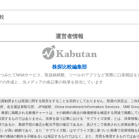
較
運営者情報
株探比較編集部
A/つみたてNISAサービス、取扱銘柄数、ツールやアプリなど実際に口座開設
グの作成と、当メディアの各記事の執筆を担当しています
投資勧誘または投資に関する助言をすることを目的としておりません。投資の決定は、ご自身
券取引所、JPX総研、China Investment Information Services、CME G
。株探に掲載される株価チャートは、その銘柄の過去の株価推移を確認する用途で掲載して
推奨するものではありません。決算を扱う記事における「サプライズ決算」とは、決算情報
期であるか、業績予想の修正か配当予想の修正であるか、及びそこで発表された決算結果な
定）が高い銘柄であり、また「サプライズ順」はサプライズ度に基づいた順番で決算情報を
来の価値の動向を示唆あるいは保証するものではなく、また、売買を推奨するものではあ