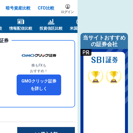
暗号資産比較
CFD比較
ログイン
較
情報配信比較
投資信託比較
米国株比較
当サイトおすすめ
証券
の証券会社
株もFXも
おすすめ！
GMOクリック証券
を詳しく