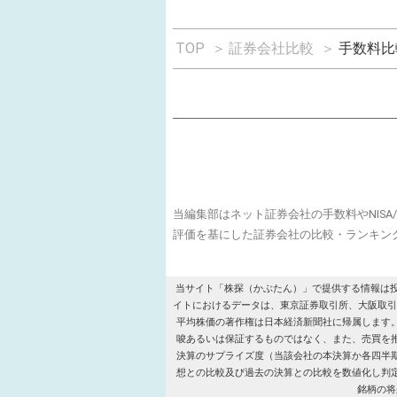
TOP
＞
証券会社比較
＞
手数料比
当編集部はネット証券会社の手数料やNIS
評価を基にした証券会社の比較・ランキン
当サイト「株探（かぶたん）」で提供する情報は
イトにおけるデータは、東京証券取引所、大阪取引所、名古屋証
平均株価の著作権は日本経済新聞社に帰属します
唆あるいは保証するものではなく、また、売買を
決算のサプライズ度（当該会社の本決算か各四半
想との比較及び過去の決算との比較を数値化し判
銘柄の将