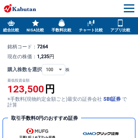
総合比較
NISA比較
手数料比較
チャート比較
アプリ比較
銘柄コード：
7264
現在の株価：
1,235
円
購入株数を選択
株
最低投資金額
123,500
円
※手数料(現物約定金額ごと)最安の証券会社
SBI証券
で
計算
取引手数料0円のおすすめ証券