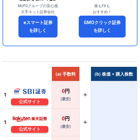
MUFGグループの安心感
株もFXも
大手ネット証券会社
おすすめ！
eスマート証券
GMOクリック証券
を詳しく
を詳しく
(a) 手数料
(b) 株価 × 購入株数
0
円
+
1
(最安)
公式サイト
0
円
+
1
(最安)
公式サイト