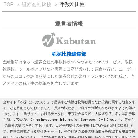
TOP
＞
証券会社比較
＞
手数料比較
運営者情報
株探比較編集部
当編集部はネット証券会社の手数料やNISA/つみたてNISAサービス、取扱
銘柄数、ツールやアプリなど実際に口座開設をして調査を行い、ユーザー
からの口コミや評価を基にした証券会社の比較・ランキングの作成と、当
メディアの各記事の執筆を担当しています
当サイト「株探（かぶたん）」で提供する情報は投資勧誘または投資に関する助言をす
ることを目的としておりません。投資の決定は、ご自身の判断でなされますようお願い
いたします。 当サイトにおけるデータは、東京証券取引所、大阪取引所、名古屋証券取
引所、JPX総研、China Investment Information Services、CME Group Inc. 等から
の情報の提供を受けております。日経平均株価の著作権は日本経済新聞社に帰属しま
す。株探に掲載される株価チャートは、その銘柄の過去の株価推移を確認する用途で掲
載しているものであり、その銘柄の将来の価値の動向を示唆あるいは保証するものでは