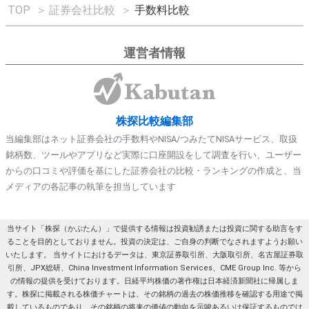
TOP
＞
証券会社比較
＞
手数料比較
運営者情報
株探比較編集部
当編集部はネット証券会社の手数料やNISA/つみたてNISAサービス、取扱
銘柄数、ツールやアプリなど実際に口座開設をして調査を行い、ユーザー
からの口コミや評価を基にした証券会社の比較・ランキングの作成と、当
メディアの各記事の執筆を担当しています
当サイト「株探（かぶたん）」で提供する情報は投資勧誘または投資に関する助言をす
ることを目的としておりません。投資の決定は、ご自身の判断でなされますようお願い
いたします。 当サイトにおけるデータは、東京証券取引所、大阪取引所、名古屋証券取
引所、JPX総研、China Investment Information Services、CME Group Inc. 等から
の情報の提供を受けております。日経平均株価の著作権は日本経済新聞社に帰属しま
す。株探に掲載される株価チャートは、その銘柄の過去の株価推移を確認する用途で掲
載しているものであり、その銘柄の将来の価値の動向を示唆あるいは保証するものでは