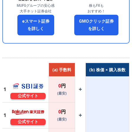
MUFGグループの安心感
株もFXも
大手ネット証券会社
おすすめ！
eスマート証券
GMOクリック証券
を詳しく
を詳しく
(a) 手数料
(b) 株価 × 購入株数
0
円
+
1
(最安)
公式サイト
0
円
+
1
(最安)
公式サイト