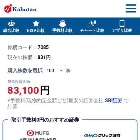
総合比較
NISA比較
手数料比較
チャート比較
アプリ比較
銘柄コード：
7085
現在の株価：
831
円
購入株数を選択
株
最低投資金額
83,100
円
※手数料(現物約定金額ごと)最安の証券会社
SBI証券
で
計算
取引手数料0円のおすすめ証券