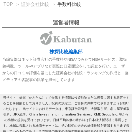
TOP
＞
証券会社比較
＞
手数料比較
運営者情報
株探比較編集部
当編集部はネット証券会社の手数料やNISA/つみたてNISAサービス、取扱
銘柄数、ツールやアプリなど実際に口座開設をして調査を行い、ユーザー
からの口コミや評価を基にした証券会社の比較・ランキングの作成と、当
メディアの各記事の執筆を担当しています
当サイト「株探（かぶたん）」で提供する情報は投資勧誘または投資に関する助言をす
ることを目的としておりません。投資の決定は、ご自身の判断でなされますようお願い
いたします。 当サイトにおけるデータは、東京証券取引所、大阪取引所、名古屋証券取
引所、JPX総研、China Investment Information Services、CME Group Inc. 等から
の情報の提供を受けております。日経平均株価の著作権は日本経済新聞社に帰属しま
す。株探に掲載される株価チャートは、その銘柄の過去の株価推移を確認する用途で掲
載しているものであり、その銘柄の将来の価値の動向を示唆あるいは保証するものでは