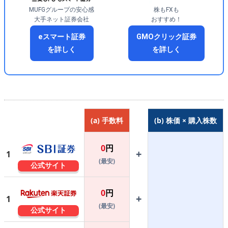
MUFGグループの安心感
株もFXも
大手ネット証券会社
おすすめ！
eスマート証券
GMOクリック証券
を詳しく
を詳しく
(a) 手数料
(b) 株価 × 購入株数
0
円
+
1
(最安)
公式サイト
0
円
+
1
(最安)
公式サイト