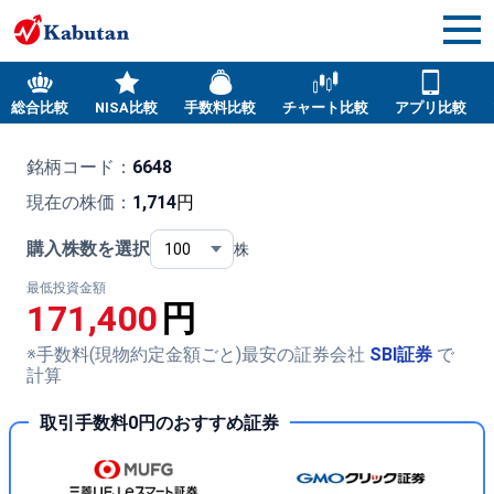
総合比較
NISA比較
手数料比較
チャート比較
アプリ比較
銘柄コード：
6648
現在の株価：
1,714
円
購入株数を選択
株
最低投資金額
171,400
円
※手数料(現物約定金額ごと)最安の証券会社
SBI証券
で
計算
取引手数料0円のおすすめ証券