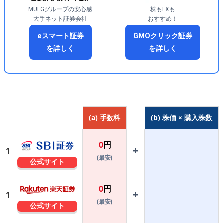
MUFGグループの安心感
株もFXも
大手ネット証券会社
おすすめ！
eスマート証券
GMOクリック証券
を詳しく
を詳しく
(a) 手数料
(b) 株価 × 購入株数
0
円
+
1
(最安)
公式サイト
0
円
+
1
(最安)
公式サイト