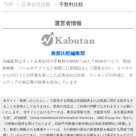
TOP
＞
証券会社比較
＞
手数料比較
運営者情報
株探比較編集部
当編集部はネット証券会社の手数料やNISA/つみたてNISAサービス、取扱
銘柄数、ツールやアプリなど実際に口座開設をして調査を行い、ユーザー
からの口コミや評価を基にした証券会社の比較・ランキングの作成と、当
メディアの各記事の執筆を担当しています
当サイト「株探（かぶたん）」で提供する情報は投資勧誘または投資に関する助言をす
ることを目的としておりません。投資の決定は、ご自身の判断でなされますようお願い
いたします。 当サイトにおけるデータは、東京証券取引所、大阪取引所、名古屋証券取
引所、JPX総研、China Investment Information Services、CME Group Inc. 等から
の情報の提供を受けております。日経平均株価の著作権は日本経済新聞社に帰属しま
す。株探に掲載される株価チャートは、その銘柄の過去の株価推移を確認する用途で掲
載しているものであり、その銘柄の将来の価値の動向を示唆あるいは保証するものでは