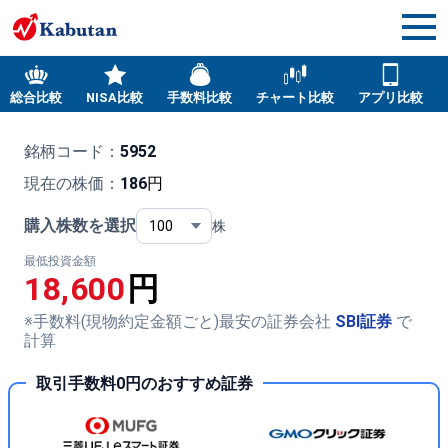
総合比較
NISA比較
手数料比較
チャート比較
アプリ比較
銘柄コード：
5952
現在の株価：
186
円
購入株数を選択
株
最低投資金額
18,600
円
※手数料(現物約定金額ごと)最安の証券会社
SBI証券
で
計算
取引手数料0円のおすすめ証券