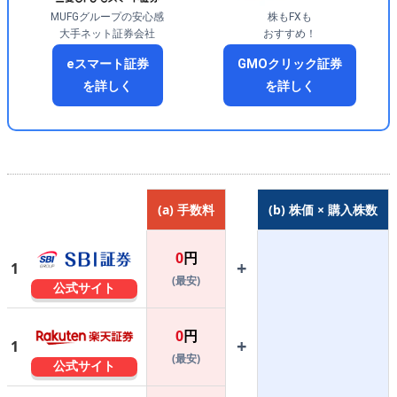
MUFGグループの安心感
株もFXも
大手ネット証券会社
おすすめ！
eスマート証券
GMOクリック証券
を詳しく
を詳しく
(a) 手数料
(b) 株価 × 購入株数
0
円
+
1
(最安)
公式サイト
0
円
+
1
(最安)
公式サイト