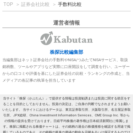
TOP
＞
証券会社比較
＞
手数料比較
運営者情報
株探比較編集部
当編集部はネット証券会社の手数料やNISA/つみたてNISAサービス、取扱
銘柄数、ツールやアプリなど実際に口座開設をして調査を行い、ユーザー
からの口コミや評価を基にした証券会社の比較・ランキングの作成と、当
メディアの各記事の執筆を担当しています
当サイト「株探（かぶたん）」で提供する情報は投資勧誘または投資に関する助言をす
ることを目的としておりません。投資の決定は、ご自身の判断でなされますようお願い
いたします。 当サイトにおけるデータは、東京証券取引所、大阪取引所、名古屋証券取
引所、JPX総研、China Investment Information Services、CME Group Inc. 等から
の情報の提供を受けております。日経平均株価の著作権は日本経済新聞社に帰属しま
す。株探に掲載される株価チャートは、その銘柄の過去の株価推移を確認する用途で掲
載しているものであり、その銘柄の将来の価値の動向を示唆あるいは保証するものでは