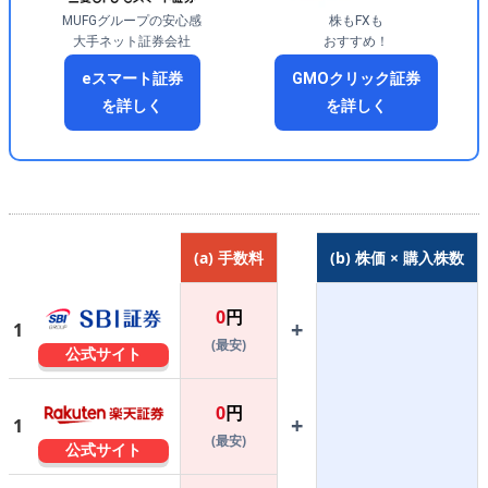
MUFGグループの安心感
株もFXも
大手ネット証券会社
おすすめ！
eスマート証券
GMOクリック証券
を詳しく
を詳しく
(a) 手数料
(b) 株価 × 購入株数
0
円
+
1
(最安)
公式サイト
0
円
+
1
(最安)
公式サイト