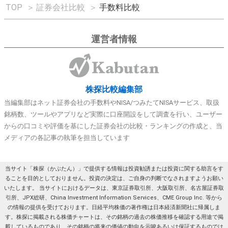
TOP
＞
証券会社比較
＞
手数料比較
運営者情報
株探比較編集部
当編集部はネット証券会社の手数料やNISA/つみたてNISAサービス、取扱
銘柄数、ツールやアプリなど実際に口座開設をして調査を行い、ユーザー
からの口コミや評価を基にした証券会社の比較・ランキングの作成と、当
メディアの各記事の執筆を担当しています
当サイト「株探（かぶたん）」で提供する情報は投資勧誘または投資に関する助言をす
ることを目的としておりません。投資の決定は、ご自身の判断でなされますようお願い
いたします。 当サイトにおけるデータは、東京証券取引所、大阪取引所、名古屋証券取
引所、JPX総研、China Investment Information Services、CME Group Inc. 等から
の情報の提供を受けております。日経平均株価の著作権は日本経済新聞社に帰属しま
す。株探に掲載される株価チャートは、その銘柄の過去の株価推移を確認する用途で掲
載しているものであり、その銘柄の将来の価値の動向を示唆あるいは保証するものでは