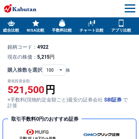
総合比較
NISA比較
手数料比較
チャート比較
アプリ比較
銘柄コード：
4922
現在の株価：
5,215
円
購入株数を選択
株
最低投資金額
521,500
円
※手数料(現物約定金額ごと)最安の証券会社
SBI証券
で
計算
取引手数料0円のおすすめ証券