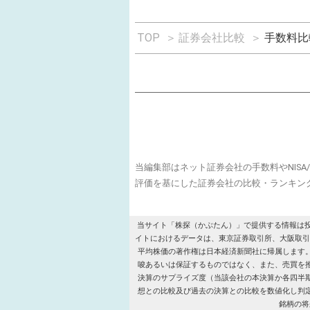
TOP
＞
証券会社比較
＞
手数料比
当編集部はネット証券会社の手数料やNIS
評価を基にした証券会社の比較・ランキン
当サイト「株探（かぶたん）」で提供する情報は
イトにおけるデータは、東京証券取引所、大阪取引所、名古屋証
平均株価の著作権は日本経済新聞社に帰属します
唆あるいは保証するものではなく、また、売買を
決算のサプライズ度（当該会社の本決算か各四半
想との比較及び過去の決算との比較を数値化し判
銘柄の将