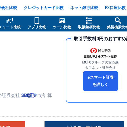
券会社比較
クレジットカード比較
ネット銀行比較
FX口座比較
チャート比較
アプリ比較
ツール比較
取扱銘柄比較
銘柄検索比
取引手数料0円のおすすめ
MUFGグループの安心感
大手ネット証券会社
eスマート証券
を詳しく
の証券会社
SBI証券
で計算