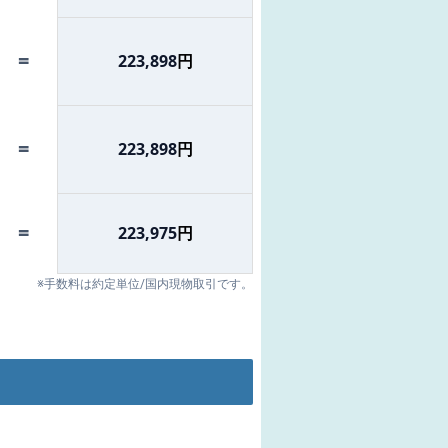
=
223,898
円
=
223,898
円
=
223,975
円
※手数料は約定単位/国内現物取引です。