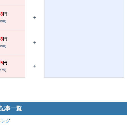
98
円
+
198)
98
円
+
198)
75
円
+
275)
記事一覧
キング