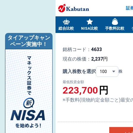
証
総合比較
NISA比較
手数料比較
タイアップキャン
ペーン実施中！
銘柄コード：
4633
現在の株価：
2,237
円
購入株数を選択
株
最低投資金額
223,700
円
※手数料(現物約定金額ごと)最安