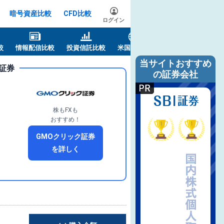
暗号資産比較
CFD比較
ログイン
較
情報配信比較
投資信託比較
米国株比較
当サイトおすすめ
証券
の証券会社
株もFXも
おすすめ！
GMOクリック証券
を詳しく