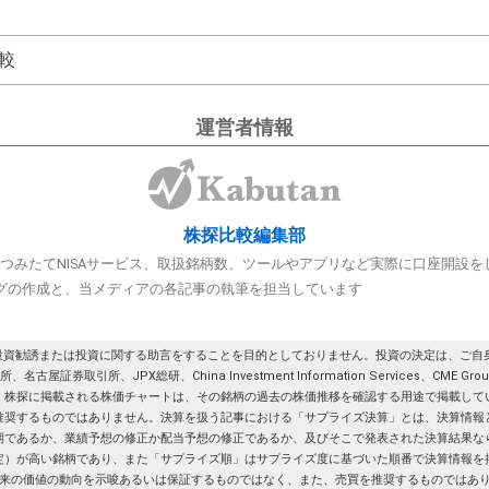
較
運営者情報
株探比較編集部
A/つみたてNISAサービス、取扱銘柄数、ツールやアプリなど実際に口座開設
グの作成と、当メディアの各記事の執筆を担当しています
投資勧誘または投資に関する助言をすることを目的としておりません。投資の決定は、ご自身
券取引所、JPX総研、China Investment Information Services、CME G
。株探に掲載される株価チャートは、その銘柄の過去の株価推移を確認する用途で掲載して
推奨するものではありません。決算を扱う記事における「サプライズ決算」とは、決算情報
期であるか、業績予想の修正か配当予想の修正であるか、及びそこで発表された決算結果な
定）が高い銘柄であり、また「サプライズ順」はサプライズ度に基づいた順番で決算情報を
来の価値の動向を示唆あるいは保証するものではなく、また、売買を推奨するものではあ