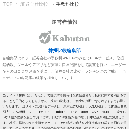
TOP
＞
証券会社比較
＞
手数料比較
運営者情報
株探比較編集部
当編集部はネット証券会社の手数料やNISA/つみたてNISAサービス、取扱
銘柄数、ツールやアプリなど実際に口座開設をして調査を行い、ユーザー
からの口コミや評価を基にした証券会社の比較・ランキングの作成と、当
メディアの各記事の執筆を担当しています
当サイト「株探（かぶたん）」で提供する情報は投資勧誘または投資に関する助言をす
ることを目的としておりません。投資の決定は、ご自身の判断でなされますようお願い
いたします。 当サイトにおけるデータは、東京証券取引所、大阪取引所、名古屋証券取
引所、JPX総研、China Investment Information Services、CME Group Inc. 等から
の情報の提供を受けております。日経平均株価の著作権は日本経済新聞社に帰属しま
す。株探に掲載される株価チャートは、その銘柄の過去の株価推移を確認する用途で掲
載しているものであり、その銘柄の将来の価値の動向を示唆あるいは保証するものでは