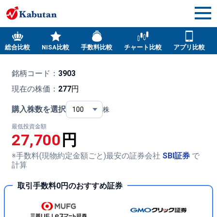
総合比較
NISA比較
手数料比較
チャート比較
アプリ比較
銘柄コード：
3903
現在の株価：
277
円
購入株数を選択
株
最低投資金額
27,700
円
※手数料(現物約定金額ごと)最安の証券会社
SBI証券
で
計算
取引手数料0円のおすすめ証券