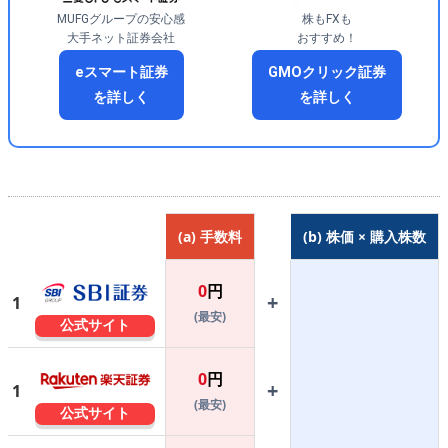
MUFGグループの安心感
株もFXも
大手ネット証券会社
おすすめ！
eスマート証券
GMOクリック証券
を詳しく
を詳しく
(a) 手数料
(b) 株価 × 購入株数
0
円
+
1
(最安)
公式サイト
0
円
+
1
(最安)
公式サイト