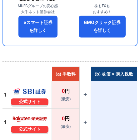
MUFGグループの安心感
株もFXも
大手ネット証券会社
おすすめ！
eスマート証券
GMOクリック証券
を詳しく
を詳しく
(a) 手数料
(b) 株価 × 購入株数
0
円
+
1
(最安)
公式サイト
0
円
+
1
(最安)
公式サイト