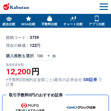
総合比較
NISA比較
手数料比較
チャート比較
アプリ比較
銘柄コード：
3739
現在の株価：
122
円
購入株数を選択
株
最低投資金額
12,200
円
※手数料(現物約定金額ごと)最安の証券会社
SBI証券
で
計算
取引手数料0円のおすすめ証券