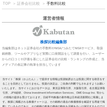
TOP
＞
証券会社比較
＞
手数料比較
運営者情報
株探比較編集部
当編集部はネット証券会社の手数料やNISA/つみたてNISAサービス、取扱
銘柄数、ツールやアプリなど実際に口座開設をして調査を行い、ユーザー
からの口コミや評価を基にした証券会社の比較・ランキングの作成と、当
メディアの各記事の執筆を担当しています
当サイト「株探（かぶたん）」で提供する情報は投資勧誘または投資に関する助言をす
ることを目的としておりません。投資の決定は、ご自身の判断でなされますようお願い
いたします。 当サイトにおけるデータは、東京証券取引所、大阪取引所、名古屋証券取
引所、JPX総研、China Investment Information Services、CME Group Inc. 等から
の情報の提供を受けております。日経平均株価の著作権は日本経済新聞社に帰属しま
す。株探に掲載される株価チャートは、その銘柄の過去の株価推移を確認する用途で掲
載しているものであり、その銘柄の将来の価値の動向を示唆あるいは保証するものでは