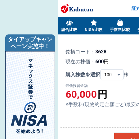
証
総合比較
NISA比較
手数料比較
タイアップキャン
ペーン実施中！
銘柄コード：
3628
現在の株価：
600
円
購入株数を選択
株
最低投資金額
60,000
円
※手数料(現物約定金額ごと)最安