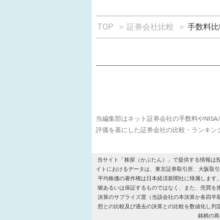
TOP
＞
証券会社比較
＞
手数料比
当編集部はネット証券会社の手数料やNIS
評価を基にした証券会社の比較・ランキン
当サイト「株探（かぶたん）」で提供する情報は
イトにおけるデータは、東京証券取引所、大阪取引所、名古屋証
平均株価の著作権は日本経済新聞社に帰属します
唆あるいは保証するものではなく、また、売買を
決算のサプライズ度（当該会社の本決算か各四半
想との比較及び過去の決算との比較を数値化し判
銘柄の将