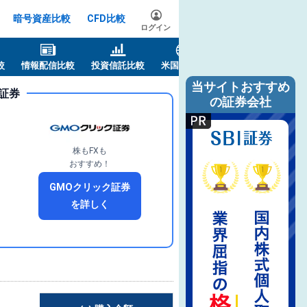
暗号資産比較
CFD比較
ログイン
較
情報配信比較
投資信託比較
米国株比較
当サイトおすすめ
証券
の証券会社
株もFXも
おすすめ！
GMOクリック証券
を詳しく