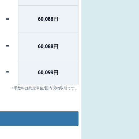
=
60,088
円
=
60,088
円
=
60,099
円
※手数料は約定単位/国内現物取引です。