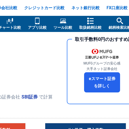
券会社比較
クレジットカード比較
ネット銀行比較
FX口座比較
チャート比較
アプリ比較
ツール比較
取扱銘柄比較
銘柄検索比
取引手数料0円のおすすめ
MUFGグループの安心感
大手ネット証券会社
eスマート証券
を詳しく
の証券会社
SBI証券
で計算