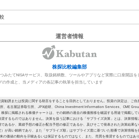
較
運営者情報
株探比較編集部
A/つみたてNISAサービス、取扱銘柄数、ツールやアプリなど実際に口座開設
グの作成と、当メディアの各記事の執筆を担当しています
投資勧誘または投資に関する助言をすることを目的としておりません。投資の決定は、ご自身
券取引所、JPX総研、China Investment Information Services、CME G
。株探に掲載される株価チャートは、その銘柄の過去の株価推移を確認する用途で掲載して
推奨するものではありません。決算を扱う記事における「サプライズ決算」とは、決算情報
期であるか、業績予想の修正か配当予想の修正であるか、及びそこで発表された決算結果な
定）が高い銘柄であり、また「サプライズ順」はサプライズ度に基づいた順番で決算情報を
来の価値の動向を示唆あるいは保証するものではなく、また、売買を推奨するものではあ