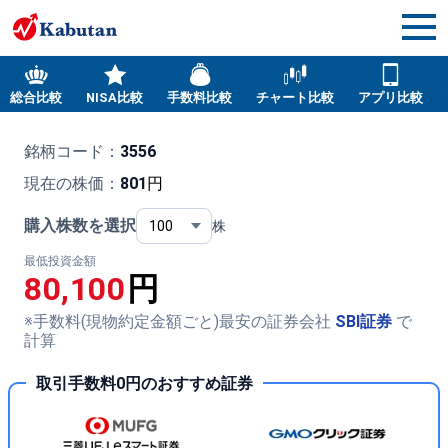
総合比較
NISA比較
手数料比較
チャート比較
アプリ比較
銘柄コード：
3556
現在の株価：
801
円
購入株数を選択
株
最低投資金額
80,100
円
※手数料(現物約定金額ごと)最安の証券会社
SBI証券
で
計算
取引手数料0円のおすすめ証券