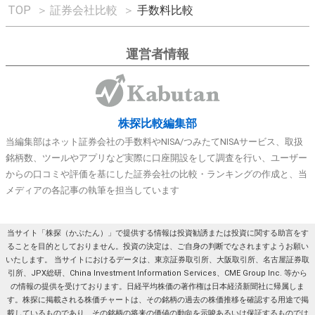
TOP
＞
証券会社比較
＞
手数料比較
運営者情報
株探比較編集部
当編集部はネット証券会社の手数料やNISA/つみたてNISAサービス、取扱
銘柄数、ツールやアプリなど実際に口座開設をして調査を行い、ユーザー
からの口コミや評価を基にした証券会社の比較・ランキングの作成と、当
メディアの各記事の執筆を担当しています
当サイト「株探（かぶたん）」で提供する情報は投資勧誘または投資に関する助言をす
ることを目的としておりません。投資の決定は、ご自身の判断でなされますようお願い
いたします。 当サイトにおけるデータは、東京証券取引所、大阪取引所、名古屋証券取
引所、JPX総研、China Investment Information Services、CME Group Inc. 等から
の情報の提供を受けております。日経平均株価の著作権は日本経済新聞社に帰属しま
す。株探に掲載される株価チャートは、その銘柄の過去の株価推移を確認する用途で掲
載しているものであり、その銘柄の将来の価値の動向を示唆あるいは保証するものでは