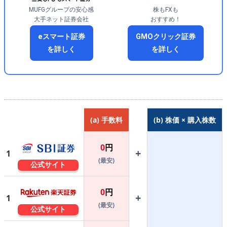
MUFGグループの安心感
株もFXも
大手ネット証券会社
おすすめ！
eスマート証券
GMOクリック証券
を詳しく
を詳しく
(a) 手数料
(b) 株価 × 購入株数
0
円
+
1
(最安)
公式サイト
0
円
+
1
(最安)
公式サイト