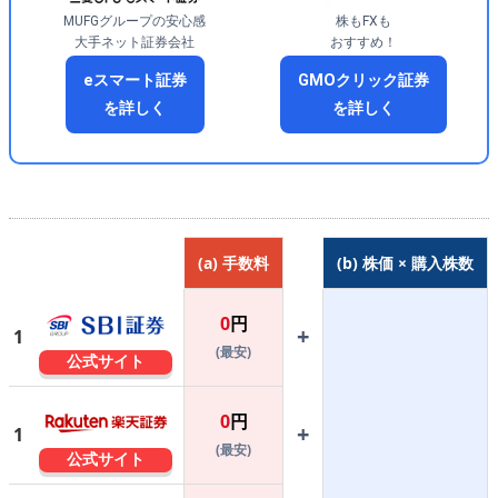
MUFGグループの安心感
株もFXも
大手ネット証券会社
おすすめ！
eスマート証券
GMOクリック証券
を詳しく
を詳しく
(a) 手数料
(b) 株価 × 購入株数
0
円
+
1
(最安)
公式サイト
0
円
+
1
(最安)
公式サイト