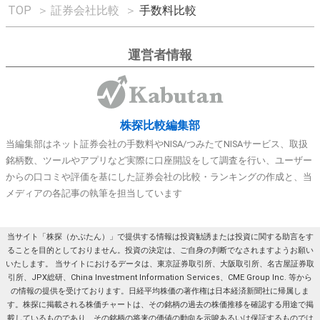
TOP
＞
証券会社比較
＞
手数料比較
運営者情報
株探比較編集部
当編集部はネット証券会社の手数料やNISA/つみたてNISAサービス、取扱
銘柄数、ツールやアプリなど実際に口座開設をして調査を行い、ユーザー
からの口コミや評価を基にした証券会社の比較・ランキングの作成と、当
メディアの各記事の執筆を担当しています
当サイト「株探（かぶたん）」で提供する情報は投資勧誘または投資に関する助言をす
ることを目的としておりません。投資の決定は、ご自身の判断でなされますようお願い
いたします。 当サイトにおけるデータは、東京証券取引所、大阪取引所、名古屋証券取
引所、JPX総研、China Investment Information Services、CME Group Inc. 等から
の情報の提供を受けております。日経平均株価の著作権は日本経済新聞社に帰属しま
す。株探に掲載される株価チャートは、その銘柄の過去の株価推移を確認する用途で掲
載しているものであり、その銘柄の将来の価値の動向を示唆あるいは保証するものでは