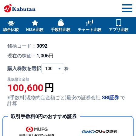
総合比較
NISA比較
手数料比較
チャート比較
アプリ比較
銘柄コード：
3092
現在の株価：
1,006
円
購入株数を選択
株
最低投資金額
100,600
円
※手数料(現物約定金額ごと)最安の証券会社
SBI証券
で
計算
取引手数料0円のおすすめ証券