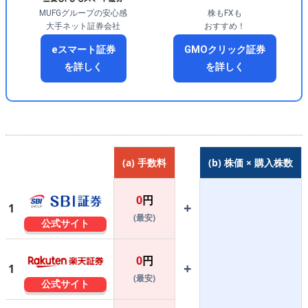
MUFGグループの安心感
株もFXも
大手ネット証券会社
おすすめ！
eスマート証券
GMOクリック証券
を詳しく
を詳しく
(a) 手数料
(b) 株価 × 購入株数
0
円
+
1
(最安)
公式サイト
0
円
+
1
(最安)
公式サイト