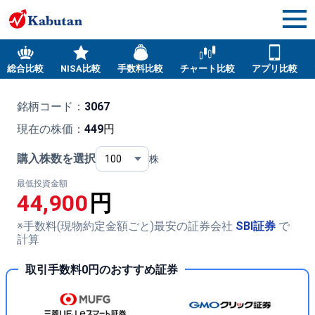
総合比較
NISA比較
手数料比較
チャート比較
アプリ比較
銘柄コード：
3067
現在の株価：
449
円
購入株数を選択
株
最低投資金額
44,900
円
※手数料(現物約定金額ごと)最安の証券会社
SBI証券
で
計算
取引手数料0円のおすすめ証券