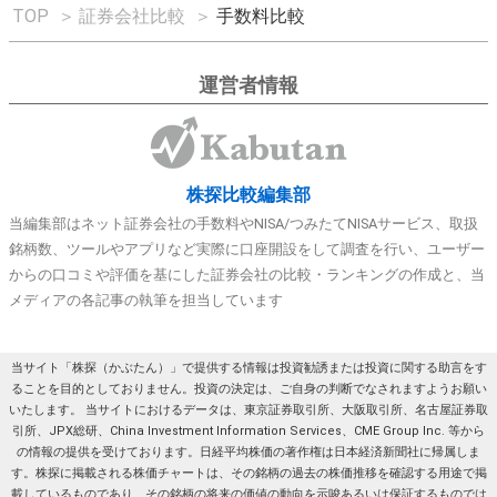
TOP
＞
証券会社比較
＞
手数料比較
運営者情報
株探比較編集部
当編集部はネット証券会社の手数料やNISA/つみたてNISAサービス、取扱
銘柄数、ツールやアプリなど実際に口座開設をして調査を行い、ユーザー
からの口コミや評価を基にした証券会社の比較・ランキングの作成と、当
メディアの各記事の執筆を担当しています
当サイト「株探（かぶたん）」で提供する情報は投資勧誘または投資に関する助言をす
ることを目的としておりません。投資の決定は、ご自身の判断でなされますようお願い
いたします。 当サイトにおけるデータは、東京証券取引所、大阪取引所、名古屋証券取
引所、JPX総研、China Investment Information Services、CME Group Inc. 等から
の情報の提供を受けております。日経平均株価の著作権は日本経済新聞社に帰属しま
す。株探に掲載される株価チャートは、その銘柄の過去の株価推移を確認する用途で掲
載しているものであり、その銘柄の将来の価値の動向を示唆あるいは保証するものでは