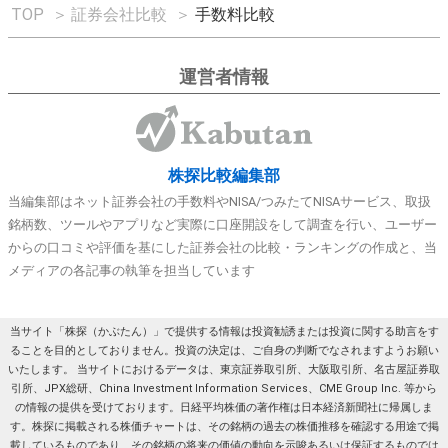
TOP
＞
証券会社比較
＞
手数料比較
運営者情報
株探比較編集部
当編集部はネット証券会社の手数料やNISA/つみたてNISAサービス、取扱
銘柄数、ツールやアプリなど実際に口座開設をして調査を行い、ユーザー
からの口コミや評価を基にした証券会社の比較・ランキングの作成と、当
メディアの各記事の執筆を担当しています
当サイト「株探（かぶたん）」で提供する情報は投資勧誘または投資に関する助言をす
ることを目的としておりません。投資の決定は、ご自身の判断でなされますようお願い
いたします。 当サイトにおけるデータは、東京証券取引所、大阪取引所、名古屋証券取
引所、JPX総研、China Investment Information Services、CME Group Inc. 等から
の情報の提供を受けております。日経平均株価の著作権は日本経済新聞社に帰属しま
す。株探に掲載される株価チャートは、その銘柄の過去の株価推移を確認する用途で掲
載しているものであり、その銘柄の将来の価値の動向を示唆あるいは保証するものでは