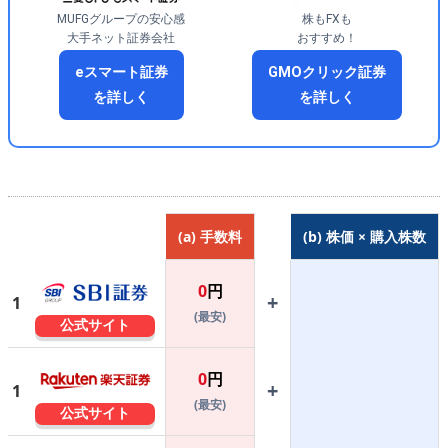
MUFGグループの安心感
株もFXも
大手ネット証券会社
おすすめ！
eスマート証券
GMOクリック証券
を詳しく
を詳しく
(a) 手数料
(b) 株価 × 購入株数
0
円
+
1
(最安)
公式サイト
0
円
+
1
(最安)
公式サイト