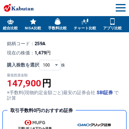
総合比較
NISA比較
手数料比較
チャート比較
アプリ比較
銘柄コード：
259A
現在の株価：
1,479
円
購入株数を選択
株
最低投資金額
147,900
円
※手数料(現物約定金額ごと)最安の証券会社
SBI証券
で
計算
取引手数料0円のおすすめ証券