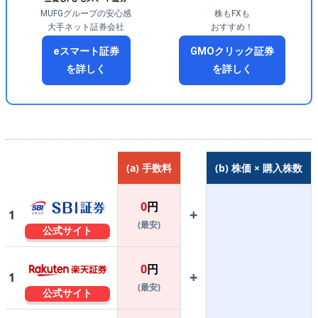
MUFGグループの安心感
株もFXも
大手ネット証券会社
おすすめ！
eスマート証券
GMOクリック証券
を詳しく
を詳しく
(a) 手数料
(b) 株価 × 購入株数
0
円
+
1
(最安)
公式サイト
0
円
+
1
(最安)
公式サイト