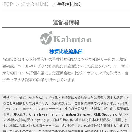
TOP
＞
証券会社比較
＞
手数料比較
運営者情報
株探比較編集部
当編集部はネット証券会社の手数料やNISA/つみたてNISAサービス、取扱
銘柄数、ツールやアプリなど実際に口座開設をして調査を行い、ユーザー
からの口コミや評価を基にした証券会社の比較・ランキングの作成と、当
メディアの各記事の執筆を担当しています
当サイト「株探（かぶたん）」で提供する情報は投資勧誘または投資に関する助言をす
ることを目的としておりません。投資の決定は、ご自身の判断でなされますようお願い
いたします。 当サイトにおけるデータは、東京証券取引所、大阪取引所、名古屋証券取
引所、JPX総研、China Investment Information Services、CME Group Inc. 等から
の情報の提供を受けております。日経平均株価の著作権は日本経済新聞社に帰属しま
す。株探に掲載される株価チャートは、その銘柄の過去の株価推移を確認する用途で掲
載しているものであり、その銘柄の将来の価値の動向を示唆あるいは保証するものでは