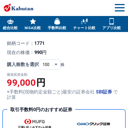
総合比較
NISA比較
手数料比較
チャート比較
アプリ比較
銘柄コード：
1771
現在の株価：
990
円
購入株数を選択
株
最低投資金額
99,000
円
※手数料(現物約定金額ごと)最安の証券会社
SBI証券
で
計算
取引手数料0円のおすすめ証券