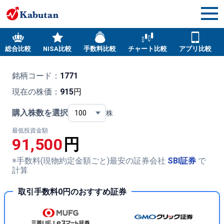
総合比較
NISA比較
手数料比較
チャート比較
アプリ比較
銘柄コード：
1771
現在の株価：
915
円
購入株数を選択
株
最低投資金額
91,500
円
※手数料(現物約定金額ごと)最安の証券会社
SBI証券
で
計算
取引手数料0円のおすすめ証券