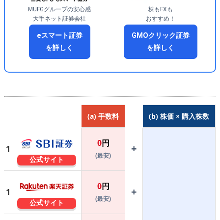
MUFGグループの安心感
株もFXも
大手ネット証券会社
おすすめ！
eスマート証券
GMOクリック証券
を詳しく
を詳しく
(a) 手数料
(b) 株価 × 購入株数
0
円
+
1
(最安)
公式サイト
0
円
+
1
(最安)
公式サイト