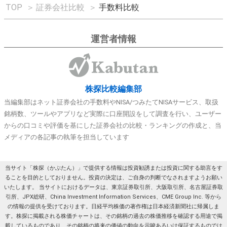
TOP
＞
証券会社比較
＞
手数料比較
運営者情報
株探比較編集部
当編集部はネット証券会社の手数料やNISA/つみたてNISAサービス、取扱
銘柄数、ツールやアプリなど実際に口座開設をして調査を行い、ユーザー
からの口コミや評価を基にした証券会社の比較・ランキングの作成と、当
メディアの各記事の執筆を担当しています
当サイト「株探（かぶたん）」で提供する情報は投資勧誘または投資に関する助言をす
ることを目的としておりません。投資の決定は、ご自身の判断でなされますようお願い
いたします。 当サイトにおけるデータは、東京証券取引所、大阪取引所、名古屋証券取
引所、JPX総研、China Investment Information Services、CME Group Inc. 等から
の情報の提供を受けております。日経平均株価の著作権は日本経済新聞社に帰属しま
す。株探に掲載される株価チャートは、その銘柄の過去の株価推移を確認する用途で掲
載しているものであり、その銘柄の将来の価値の動向を示唆あるいは保証するものでは