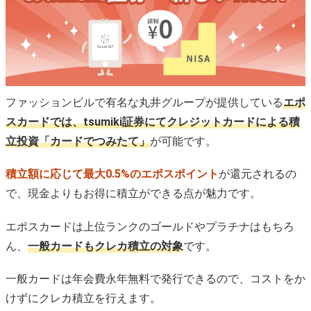
エポスポイントによるポイント投資ができる
tsumiki証券では100円からクレカ積立ができる
クレカ積立の上限額が10万円と大きい
クレカ積立額がボーナスポイントの対象になる
tsumiki証券のクレカ積立のデメリット
ファッションビルで有名な丸井グループが提供している
エポ
積立5年目でようやく最大還元率の0.5%になる
スカードでは、tsumiki証券にてクレジットカードによる積
クレカ積立で選べる銘柄の選択肢が少ない
立投資「カードでつみたて」
が可能です。
選べる銘柄の信託報酬がやや高め
現金での追加積立ができない
積立額に応じて最大0.5%のエポスポイント
が還元されるの
tsumiki証券のクレカ積立におすすめのエポスカードは
で、現金よりもお得に積立ができる点が魅力です。
どれ？
1位：エポスカード
エポスカードは上位ランクのゴールドやプラチナはもちろ
2位：エポスゴールドカード
ん、
一般カードもクレカ積立の対象
です。
3位：エポスゴールドカード
tsumiki証券のクレカ積立のスケジュール・積立日は？
一般カードは年会費永年無料で発行できるので、コストをか
けずにクレカ積立を行えます。
tsumiki証券のクレカ積立に関するよくある質問