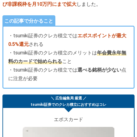
び非課税枠を月10万円にまで拡大
しました。
この記事で分かること
・tsumiki証券のクレカ積立では
エポスポイントが最大
0.5%還元
される
・tsumiki証券のクレカ積立のメリットは
年会費永年無
料のカードで始められる
こと
・tsumiki証券のクレカ積立では
選べる銘柄が少ない
点
に注意が必要
＼ 広告編集局 厳選 ／
tsumiki証券でのクレカ積立におすすめはコレ
エポスカード