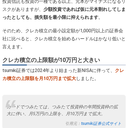
投資信託も投資の一種である以上、元本がマイナスになるリ
スクがありますが、
少額投資であれば仮に元本割れしてしま
ったとしても、損失額を最小限に抑えられます
。
そのため、クレカ積立の最小設定額が1,000円以上の証券会
社に比べると、クレカ積立を始めるハードルはかなり低いと
言えます。
クレカ積立の上限額が10万円と大きい
tsumiki証券では2024年より始まった新NISAに伴って、
クレ
カ積立の上限額を月10万円まで拡大
しました。
カードでつみたては、つみたて投資枠の年間投資枠の拡
大に伴い、月5万円の上限を、月10万円まで拡大。
引用元：
tsumiki証券公式サイト