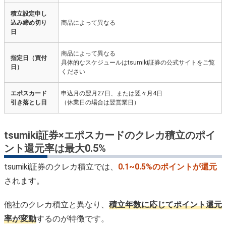
積立設定申し
込み締め切り
商品によって異なる
日
商品によって異なる
指定日（買付
具体的なスケジュールはtsumiki証券の公式サイトをご覧
日）
ください
エポスカード
申込月の翌月27日、または翌々月4日
引き落とし日
（休業日の場合は翌営業日）
tsumiki証券×エポスカードのクレカ積立のポイ
ント還元率は最大0.5%
tsumiki証券のクレカ積立では、
0.1~0.5%のポイントが還元
されます。
他社のクレカ積立と異なり、
積立年数に応じてポイント還元
率が変動
するのが特徴です。