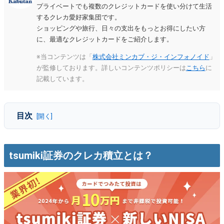
プライベートでも複数のクレジットカードを使い分けて生活
するクレカ愛好家集団です。
ショッピングや旅行、日々の支出をもっとお得にしたい方
に、最適なクレジットカードをご紹介します。
※当コンテンツは「
株式会社ミンカブ・ジ・インフォノイド
」
が監修しております。詳しいコンテンツポリシーは
こちら
に
記載しています。
目次
tsumiki証券のクレカ積立とは？
tsumiki証券×エポスカードのクレカ積立のポイント還元率
は最大0.5%
tsumiki証券のクレカ積立とは？
tsumiki証券×エポスカードのクレカ積立はNISA（つみたて
投資枠）対象！
tsumiki証券のクレカ積立の特徴・メリット
年会費無料のカードで始められる
還元されるエポスポイントが使いやすい