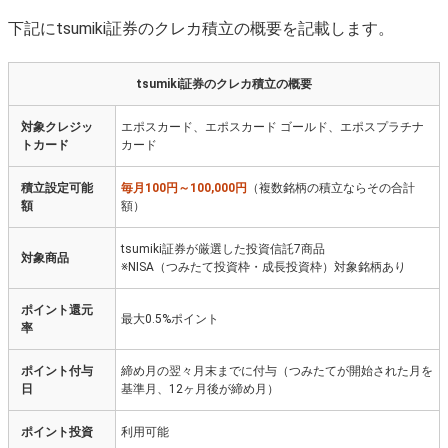
tsumiki証券でクレカ積立をする場合のおすすめ銘柄は？
下記にtsumiki証券のクレカ積立の概要を記載します。
tsumiki証券でクレカ積立した場合、ポイントは年間でど
れだけ貯まる？
tsumiki証券のクレカ積立の概要
tsumiki証券ではエポスファミリーゴールドでクレカ積立
はできる？
対象クレジッ
エポスカード、エポスカード ゴールド、エポスプラチナ
tsumiki証券でクレカ積立をした場合、手数料はどれだけ
トカード
カード
かかる？
積立設定可能
毎月100円～100,000円
（複数銘柄の積立ならその合計
額
額）
tsumiki証券が厳選した投資信託7商品
対象商品
※NISA（つみたて投資枠・成長投資枠）対象銘柄あり
ポイント還元
最大0.5%ポイント
率
ポイント付与
締め月の翌々月末までに付与（つみたてが開始された月を
日
基準月、12ヶ月後が締め月）
ポイント投資
利用可能