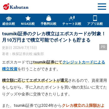
総合比較
NISA比較
手数料比較
チャート比較
アプリ比較
tsumiki証券のクレカ積立はエポスカードが対象！
月10万円まで積立可能でポイントも貯まる
PR
更新日
2026年7月15日
著者：株探証券比較 編集部
エポスカードでは
tsumiki証券にて
クレジットカードによる
積立投資
を行うことができます。
積立額に応じてエポスポイントが還元
されるので、資産運用
をしながら、手に入れたポイントを買い物の支払いに充てた
りグッズや金券に交換できたりします。
また、tsumiki証券では2024年から
クレカ積立の上限額およ