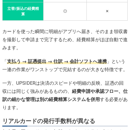
立替/振込の経費精
◎
✕
算
カードを使った瞬間に明細がアプリへ届き、そのまま領収書
を撮影して申請まで完了するため、経費精算がほぼ自動で進
みます。
「
支払う → 証憑提出 → 仕訳 → 会計ソフトへ連携
」という
一連の作業がワンストップで完結するのが大きな特徴です。
一方、UPSIDERは決済のスピードや明細の反映、証憑の回
収には同じく強みがあるものの、
経費申請や承認フロー、仕
訳の細かな管理は別の経費精算システムを併用
する必要があ
ります。
リアルカードの発行手数料が異なる