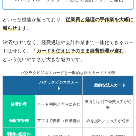
リアルカードの発行手数料が異なる
ETCカードが発行できるのはバクラクビジネスカード
といった機能が揃っており、
従業員と経理の手作業を大幅に
バクラクビジネスカードの使い方
減らせ
ます。
バクラクビジネスカードの評判・口コミ
決済だけでなく、経費処理や会計作業まで一体化できるカー
バクラクビジネスカードに関するよくある質問
ドは珍しく、「
カードを使えばそのまま経費処理が進む
」
という使いやすさが大きな魅力です。
バクラクビジネスカードと一般的な法人カードの比較
バクラクビジネスカー
一般的な法人カード
ド
決済とは別で経費入力が必
経費処理
カード利用と同時に進む
要
領収書管理
アプリで撮影→自動処理
紙を提出／手入力が必要
明細の照合作