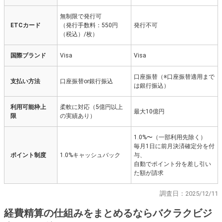
無制限で発行可
ETCカード
（発行手数料：550円
発行不可
（税込）/枚）
国際ブランド
Visa
Visa
口座振替（※口座振替適用まで
支払い方法
口座振替or銀行振込
は銀行振込）
利用可能枠上
柔軟に対応（5億円以上
最大10億円
限
の実績あり）
1.0%〜（一部利用先除く）
毎月1日に前月決済確定分を付
ポイント制度
1.0%キャッシュバック
与、
自動でポイント分を差し引い
た額が請求
調査日：2025/12/11
経費精算の仕組みをまとめるならバクラクビジ