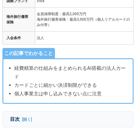
国際ブランド
Visa
会員保障制度：最高2,000万円
海外旅行傷害
海外旅行傷害保険：最高3,000万円（個人リアルカードの
保険
み付帯）
入会条件
法人
この記事でわかること
経費精算の仕組みをまとめられるAI搭載の法人カー
ド
カードごとに細かい決済制限ができる
個人事業主は申し込みできない点に注意
目次
バクラクビジネスカードとはどんな法人カード？
バクラクビジネスカードのメリット