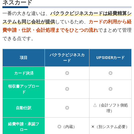
ネスカード
一番の大きな違いは、
バクラクビジネスカードは経費精算シ
ステムも同じ会社が提供
しているため、
カードの利用から経
費申請・仕訳・会計処理までをひとつの流れ
でまとめて管理
できる点です。
バクラクビジネスカ
項目
UPSIDERカード
ード
カード決済
◎
◎
領収書アップロー
◎
◎
ド
△（会計ソフト側処
自動仕訳
◎
理）
経費申請・承認フ
◎（内蔵）
✕（別システム必要）
ロー