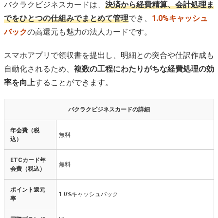
バクラクビジネスカードは、
決済から経費精算、会計処理ま
でをひとつの仕組みでまとめて管理
でき、
1.0%キャッシュ
バック
の高還元も魅力の法人カードです。
スマホアプリで領収書を提出し、明細との突合や仕訳作成も
自動化されるため、
複数の工程にわたりがちな経費処理の効
率を向上
することができます。
バクラクビジネスカードの詳細
年会費（税
無料
込）
ETCカード年
無料
会費（税込）
ポイント還元
1.0%キャッシュバック
率