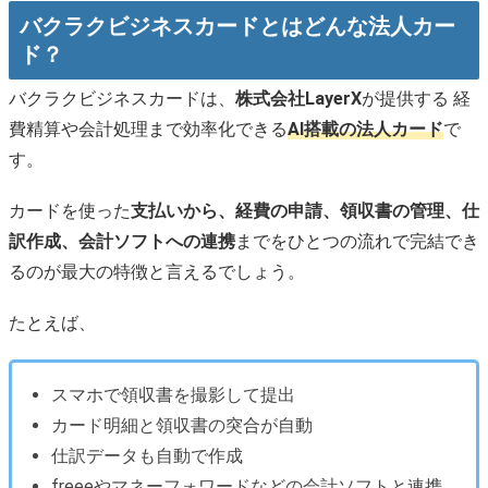
バクラクビジネスカードとはどんな法人カー
カードごとに決済先や利用上限金額などを細かく設定で
ド？
きる
アプリで領収書提出が完結し、経費申請の手間を軽減で
バクラクビジネスカードは、
株式会社LayerX
が提供する 経
きる
費精算や会計処理まで効率化できる
AI搭載の法人カード
で
AIが領収書照合と仕訳を自動化し、作業を削減
す。
freee・マネフォなどさまざまな会計ソフトと連携可能
1.0%キャッシュバック！ポイント還元ではないため管理
カードを使った
支払いから、経費の申請、領収書の管理、仕
が楽
訳作成、会計ソフトへの連携
までをひとつの流れで完結でき
ETCカードは年会費無料＆枚数無制限で発行できる
保証金プランで開業直後でも利用しやすい
るのが最大の特徴と言えるでしょう。
バクラクビジネスカードのデメリット
たとえば、
個人事業主は申し込めない
リアルカードの発行は有料
スマホで領収書を撮影して提出
バクラクビジネスカードの審査
カード明細と領収書の突合が自動
バクラクビジネスカードとUPSIDERカードの違い
仕訳データも自動で作成
経費精算の仕組みをまとめるならバクラクビジネスカー
freeeやマネーフォワードなどの会計ソフトと連携
ド