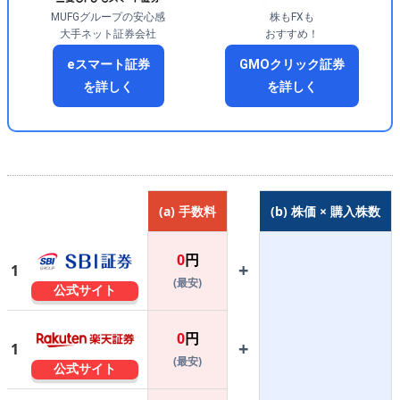
MUFGグループの安心感
株もFXも
大手ネット証券会社
おすすめ！
eスマート証券
GMOクリック証券
を詳しく
を詳しく
(a) 手数料
(b) 株価 × 購入株数
0
円
+
1
(最安)
公式サイト
0
円
+
1
(最安)
公式サイト