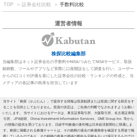
TOP
＞
証券会社比較
＞
手数料比較
運営者情報
株探比較編集部
当編集部はネット証券会社の手数料やNISA/つみたてNISAサービス、取扱
銘柄数、ツールやアプリなど実際に口座開設をして調査を行い、ユーザー
からの口コミや評価を基にした証券会社の比較・ランキングの作成と、当
メディアの各記事の執筆を担当しています
当サイト「株探（かぶたん）」で提供する情報は投資勧誘または投資に関する助言をす
ることを目的としておりません。投資の決定は、ご自身の判断でなされますようお願い
いたします。 当サイトにおけるデータは、東京証券取引所、大阪取引所、名古屋証券取
引所、JPX総研、China Investment Information Services、CME Group Inc. 等から
の情報の提供を受けております。日経平均株価の著作権は日本経済新聞社に帰属しま
す。株探に掲載される株価チャートは、その銘柄の過去の株価推移を確認する用途で掲
載しているものであり、その銘柄の将来の価値の動向を示唆あるいは保証するものでは