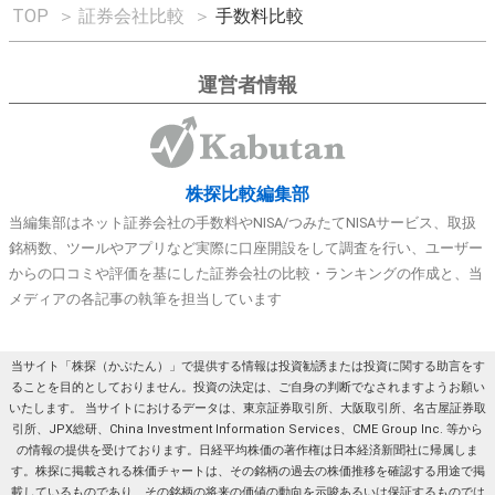
TOP
＞
証券会社比較
＞
手数料比較
運営者情報
株探比較編集部
当編集部はネット証券会社の手数料やNISA/つみたてNISAサービス、取扱
銘柄数、ツールやアプリなど実際に口座開設をして調査を行い、ユーザー
からの口コミや評価を基にした証券会社の比較・ランキングの作成と、当
メディアの各記事の執筆を担当しています
当サイト「株探（かぶたん）」で提供する情報は投資勧誘または投資に関する助言をす
ることを目的としておりません。投資の決定は、ご自身の判断でなされますようお願い
いたします。 当サイトにおけるデータは、東京証券取引所、大阪取引所、名古屋証券取
引所、JPX総研、China Investment Information Services、CME Group Inc. 等から
の情報の提供を受けております。日経平均株価の著作権は日本経済新聞社に帰属しま
す。株探に掲載される株価チャートは、その銘柄の過去の株価推移を確認する用途で掲
載しているものであり、その銘柄の将来の価値の動向を示唆あるいは保証するものでは