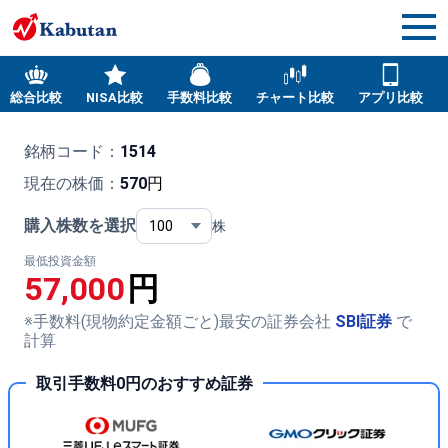
総合比較
NISA比較
手数料比較
チャート比較
アプリ比較
銘柄コード：
1514
現在の株価：
570
円
購入株数を選択
株
最低投資金額
57,000
円
※手数料(現物約定金額ごと)最安の証券会社
SBI証券
で
計算
取引手数料0円のおすすめ証券