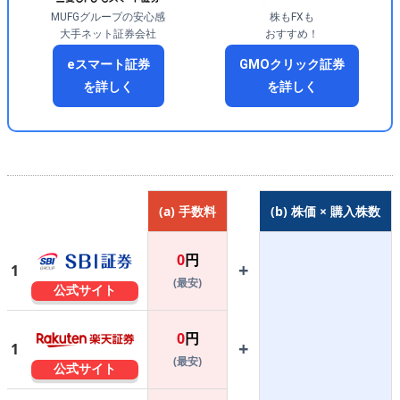
MUFGグループの安心感
株もFXも
大手ネット証券会社
おすすめ！
eスマート証券
GMOクリック証券
を詳しく
を詳しく
(a) 手数料
(b) 株価 × 購入株数
0
円
+
1
(最安)
公式サイト
0
円
+
1
(最安)
公式サイト