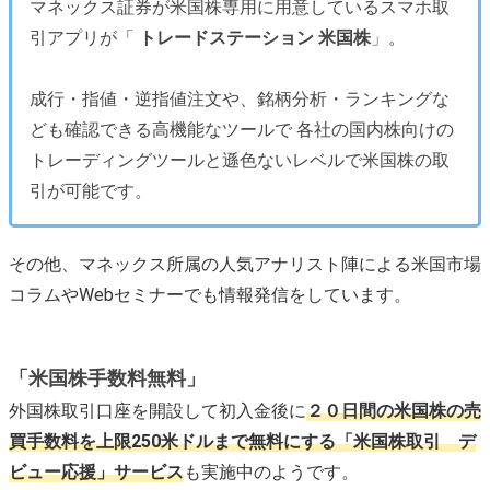
マネックス証券が米国株専用に用意しているスマホ取
引アプリが「
トレードステーション 米国株
」。
成行・指値・逆指値注文や、銘柄分析・ランキングな
ども確認できる高機能なツールで 各社の国内株向けの
トレーディングツールと遜色ないレベルで米国株の取
引が可能です。
その他、マネックス所属の人気アナリスト陣による米国市場
コラムやWebセミナーでも情報発信をしています。
「米国株手数料無料」
外国株取引口座を開設して初入金後に
２０日間の米国株の売
買手数料を上限250米ドルまで無料にする「米国株取引 デ
ビュー応援」サービス
も実施中のようです。