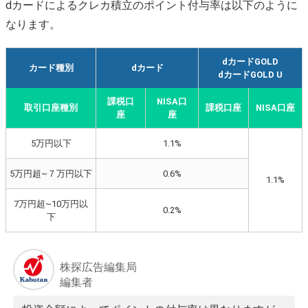
dカードによるクレカ積立のポイント付与率は以下のように
なります。
dカードGOLD
カード種別
dカード
dカードGOLD U
課税口
NISA口
取引口座種別
課税口座
NISA口座
座
座
5万円以下
1.1%
5万円超~７万円以下
0.6%
1.1%
7万円超~10万円以
0.2%
下
株探広告編集局
編集者