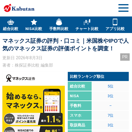
総合比較
NISA比較
手数料比較
チャート比較
アプリ比較
マネックス証券の評判・口コミ｜米国株やIPOで人
気のマネックス証券の評価ポイントを調査！
PR
更新日
2026年8月3日
著者：株探証券比較 編集部
比較ランキング順位
総合比較
5位
NISA
3位
手数料
–
スマホ
7位
取扱商品
3位