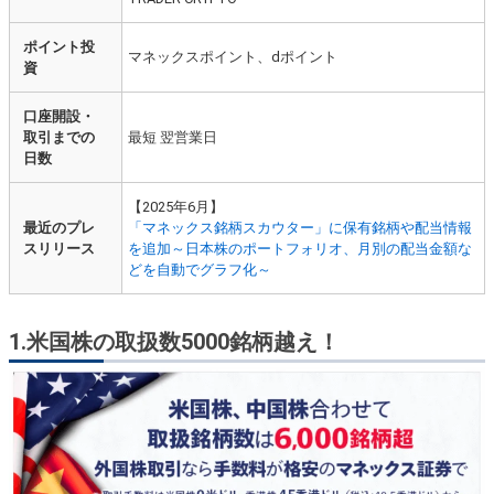
ポイント投
マネックスポイント、dポイント
資
口座開設・
取引までの
最短 翌営業日
日数
【2025年6月】
最近のプレ
「マネックス銘柄スカウター」に保有銘柄や配当情報
スリリース
を追加～日本株のポートフォリオ、月別の配当金額な
どを自動でグラフ化～
1.米国株の取扱数5000銘柄越え！