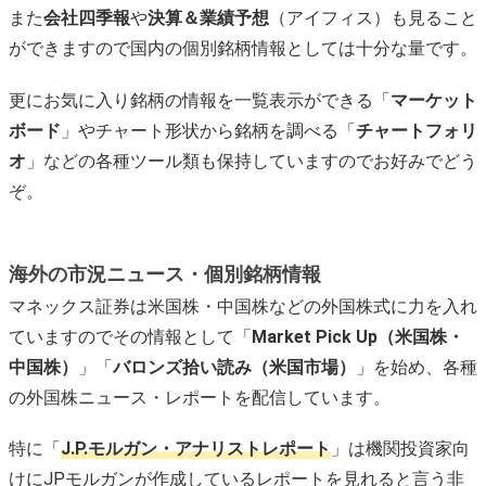
また
会社四季報
や
決算＆業績予想
（アイフィス）も見ること
ができますので国内の個別銘柄情報としては十分な量です。
更にお気に入り銘柄の情報を一覧表示ができる「
マーケット
ボード
」やチャート形状から銘柄を調べる「
チャートフォリ
オ
」などの各種ツール類も保持していますのでお好みでどう
ぞ。
海外の市況ニュース・個別銘柄情報
マネックス証券は米国株・中国株などの外国株式に力を入れ
ていますのでその情報として「
Market Pick Up（米国株・
中国株）
」「
バロンズ拾い読み（米国市場）
」を始め、各種
の外国株ニュース・レポートを配信しています。
特に「
J.P.モルガン・アナリストレポート
」は機関投資家向
けにJPモルガンが作成しているレポートを見れると言う非